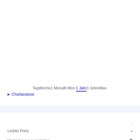
Tag
Woche
1 Monat
6 Mon.
1 Jahr
3 Jahre
Max.
► Chartanalyse
-
-
Letzter Preis