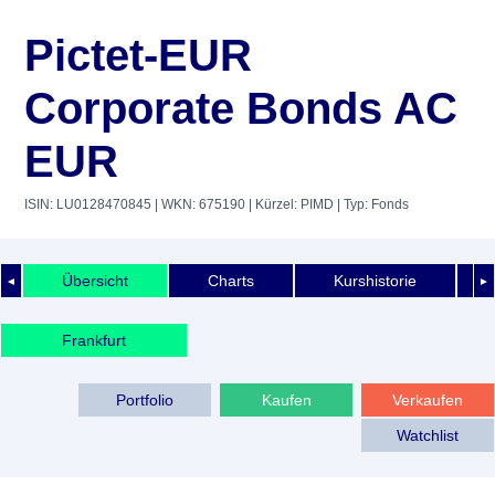
Pictet-EUR
Corporate Bonds AC
EUR
ISIN: LU0128470845
| WKN: 675190
| Kürzel: PIMD
| Typ: Fonds
Übersicht
Charts
Kurshistorie
◄
►
Frankfurt
Portfolio
Kaufen
Verkaufen
Watchlist