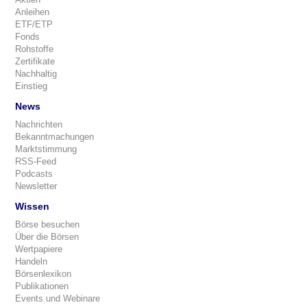
Anleihen
ETF/ETP
Fonds
Rohstoffe
Zertifikate
Nachhaltig
Einstieg
News
Nachrichten
Bekanntmachungen
Marktstimmung
RSS-Feed
Podcasts
Newsletter
Wissen
Börse besuchen
Über die Börsen
Wertpapiere
Handeln
Börsenlexikon
Publikationen
Events und Webinare