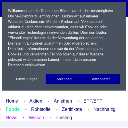
Willkommen an der Deutschen Börse! Um dir das bestmögliche
Online-Erlebnis zu ermöglichen, setzen wir auf unserer
Webseite Cookies ein. Mit dem Klicken auf "Akzeptieren"
erklärst du dich damit einverstanden, dass wir Cookies oder
verwandte Technologien verwenden dürfen. Über den Button
"Einstellungen" kannst du der Verwendung der genannten
Dienste im Einzelnen zustimmen oder widersprechen.
Detaillierte Informationen und wie du der Verwendung von
Cookies und verwandten Technologien auf dieser Website
Name / WKN / ISIN / Kürzel
jederzeit widersprechen kannst, findest du in unseren
Datenschutzhinweisen
.
Newsletter
Kontakt
English
Einstellungen
Ablehnen
Akzeptieren
Xetra Realtime
Watchlist
Portfolio
Login
Home
Aktien
Anleihen
ETF/ETP
Fonds
Rohstoffe
Zertifikate
Nachhaltig
News
Wissen
Einstieg