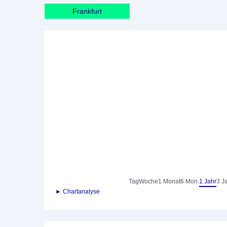
Frankfurt
Tag
Woche
1 Monat
6 Mon.
1 Jahr
3 J
► Chartanalyse