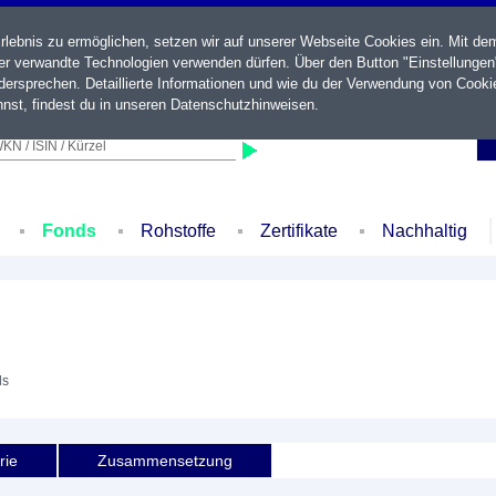
ebnis zu ermöglichen, setzen wir auf unserer Webseite Cookies ein. Mit de
der verwandte Technologien verwenden dürfen. Über den Button "Einstellungen
ersprechen. Detaillierte Informationen und wie du der Verwendung von Cooki
nst, findest du in unseren
Datenschutzhinweisen
.
KN / ISIN / Kürzel
Fonds
Rohstoffe
Zertifikate
Nachhaltig
ds
rie
Zusammensetzung