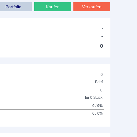
Portfolio
Kaufen
Verkaufen
-
-
0
0
Brief
0
für 0 Stück
0 / 0%
0 / 0%