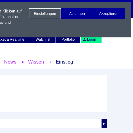
m Klicken auf
Einstellungen
Ablehnen
Akzeptieren
" kannst du
es und
Newsletter
Kontakt
English
Xetra Realtime
Watchlist
Portfolio
Login
News
Wissen
Einstieg
►