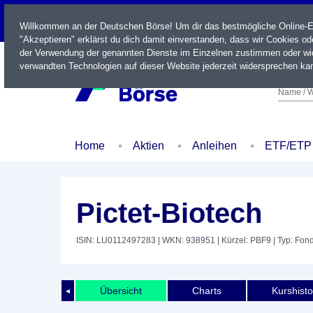
LIVE
Willkommen an der Deutschen Börse! Um dir das bestmögliche Online-Erl
"Akzeptieren" erklärst du dich damit einverstanden, dass wir Cookies o
der Verwendung der genannten Dienste im Einzelnen zustimmen oder wid
verwandten Technologien auf dieser Website jederzeit widersprechen kan
Name / W
Home
Aktien
Anleihen
ETF/ETP
Pictet-Biotech
ISIN: LU0112497283
| WKN: 938951
| Kürzel: PBF9
| Typ: Fon
Übersicht
Charts
Kurshisto
◄