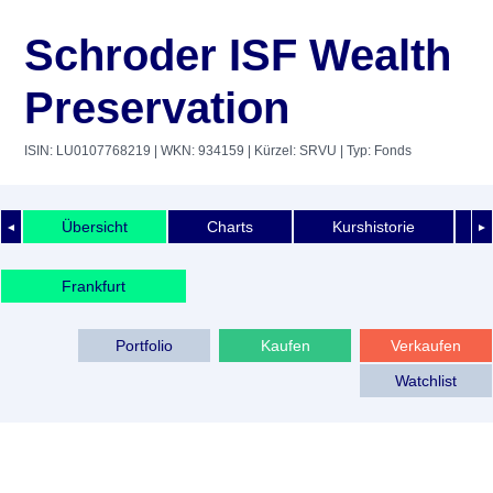
Schroder ISF Wealth
Preservation
ISIN: LU0107768219
| WKN: 934159
| Kürzel: SRVU
| Typ: Fonds
Übersicht
Charts
Kurshistorie
◄
►
Frankfurt
Portfolio
Kaufen
Verkaufen
Watchlist