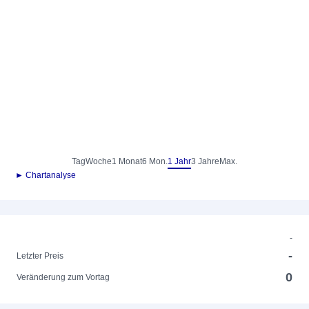
Tag
Woche
1 Monat
6 Mon.
1 Jahr
3 Jahre
Max.
► Chartanalyse
-
-
Letzter Preis
0
Veränderung zum Vortag