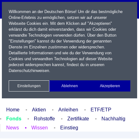
Willkommen an der Deutschen Börse! Um dir das bestmögliche
Online-Erlebnis zu ermöglichen, setzen wir auf unserer
Webseite Cookies ein. Mit dem Klicken auf "Akzeptieren"
erklärst du dich damit einverstanden, dass wir Cookies oder
verwandte Technologien verwenden dürfen. Über den Button
"Einstellungen" kannst du der Verwendung der genannten
Dienste im Einzelnen zustimmen oder widersprechen.
Detaillierte Informationen und wie du der Verwendung von
Cookies und verwandten Technologien auf dieser Website
Name / WKN / ISIN / Kürzel
jederzeit widersprechen kannst, findest du in unseren
Datenschutzhinweisen
.
Newsletter
Kontakt
English
Einstellungen
Ablehnen
Akzeptieren
Xetra Realtime
Watchlist
Portfolio
Login
Home
Aktien
Anleihen
ETF/ETP
Fonds
Rohstoffe
Zertifikate
Nachhaltig
News
Wissen
Einstieg