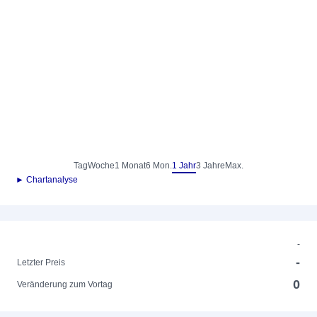
Tag
Woche
1 Monat
6 Mon.
1 Jahr
3 Jahre
Max.
► Chartanalyse
-
-
Letzter Preis
0
Veränderung zum Vortag