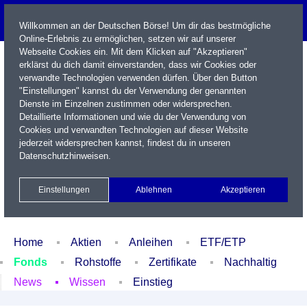
Willkommen an der Deutschen Börse! Um dir das bestmögliche
Online-Erlebnis zu ermöglichen, setzen wir auf unserer
Webseite Cookies ein. Mit dem Klicken auf "Akzeptieren"
erklärst du dich damit einverstanden, dass wir Cookies oder
verwandte Technologien verwenden dürfen. Über den Button
"Einstellungen" kannst du der Verwendung der genannten
Dienste im Einzelnen zustimmen oder widersprechen.
Detaillierte Informationen und wie du der Verwendung von
Cookies und verwandten Technologien auf dieser Website
Name / WKN / ISIN / Kürzel
jederzeit widersprechen kannst, findest du in unseren
Datenschutzhinweisen
.
Newsletter
Kontakt
English
Einstellungen
Ablehnen
Akzeptieren
Xetra Realtime
Watchlist
Portfolio
Login
Home
Aktien
Anleihen
ETF/ETP
Fonds
Rohstoffe
Zertifikate
Nachhaltig
News
Wissen
Einstieg