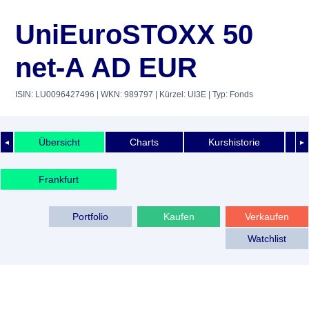
UniEuroSTOXX 50
net-A AD EUR
ISIN: LU0096427496
| WKN: 989797
| Kürzel: UI3E
| Typ: Fonds
Übersicht
Charts
Kurshistorie
◄
►
Frankfurt
Portfolio
Kaufen
Verkaufen
Watchlist