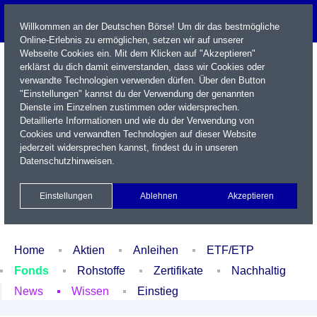
Willkommen an der Deutschen Börse! Um dir das bestmögliche
Online-Erlebnis zu ermöglichen, setzen wir auf unserer
Webseite Cookies ein. Mit dem Klicken auf "Akzeptieren"
erklärst du dich damit einverstanden, dass wir Cookies oder
verwandte Technologien verwenden dürfen. Über den Button
"Einstellungen" kannst du der Verwendung der genannten
Dienste im Einzelnen zustimmen oder widersprechen.
Detaillierte Informationen und wie du der Verwendung von
Cookies und verwandten Technologien auf dieser Website
Name / WKN / ISIN / Kürzel
jederzeit widersprechen kannst, findest du in unseren
Datenschutzhinweisen
.
Newsletter
Kontakt
English
Einstellungen
Ablehnen
Akzeptieren
Xetra Realtime
Watchlist
Portfolio
Login
Home
Aktien
Anleihen
ETF/ETP
Fonds
Rohstoffe
Zertifikate
Nachhaltig
News
Wissen
Einstieg