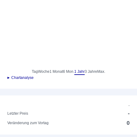
Tag
Woche
1 Monat
6 Mon.
1 Jahr
3 Jahre
Max.
► Chartanalyse
-
-
Letzter Preis
0
Veränderung zum Vortag