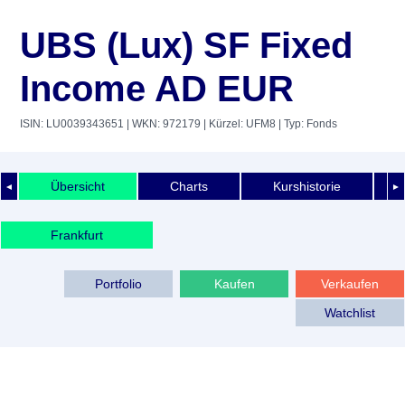
UBS (Lux) SF Fixed
Income AD EUR
ISIN: LU0039343651
| WKN: 972179
| Kürzel: UFM8
| Typ: Fonds
Übersicht
Charts
Kurshistorie
◄
►
Frankfurt
Portfolio
Kaufen
Verkaufen
Watchlist