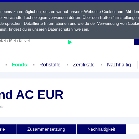
ebnis zu ermöglichen, setzen wir auf unserer Webseite Cookies ein. Mit de
der verwandte Technologien verwenden dürfen. Über den Button "Einstellungen
ersprechen. Detaillierte Informationen und wie du der Verwendung von Cooki
nst, findest du in unseren
Datenschutzhinweisen
.
KN / ISIN / Kürzel
Fonds
Rohstoffe
Zertifikate
Nachhaltig
ond AC EUR
nds
rie
Zusammensetzung
Nachhaltigkeit