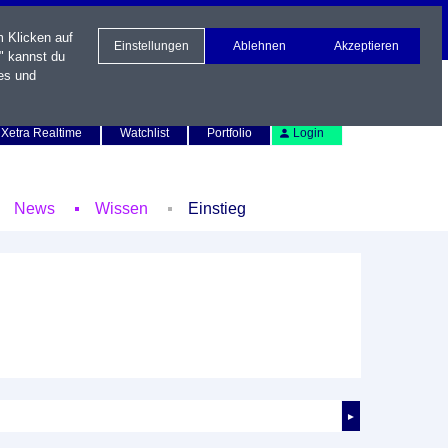
m Klicken auf
Einstellungen
Ablehnen
Akzeptieren
" kannst du
es und
Newsletter
Kontakt
English
Xetra Realtime
Watchlist
Portfolio
Login
News
Wissen
Einstieg
►