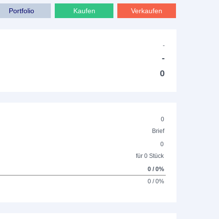
Portfolio
Kaufen
Verkaufen
-
-
0
0
Brief
0
für 0 Stück
0 / 0%
0 / 0%