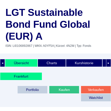
LGT Sustainable
Bond Fund Global
(EUR) A
ISIN: LI0106892867
| WKN: A0YF5A
| Kürzel: 4N2M
| Typ: Fonds
Übersicht
Charts
Kurshistorie
◄
►
Frankfurt
Portfolio
Kaufen
Verkaufen
Watchlist