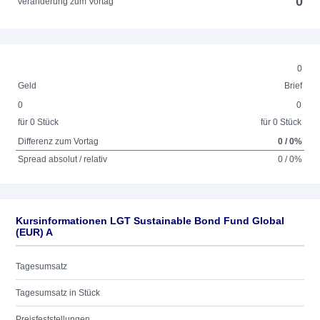
0
Veränderung zum Vortag
0
Geld
Brief
0
0
für 0 Stück
für 0 Stück
Differenz zum Vortag
0 / 0%
Spread absolut / relativ
0 / 0%
Kursinformationen LGT Sustainable Bond Fund Global
(EUR) A
Tagesumsatz
Tagesumsatz in Stück
Preisfeststellungen