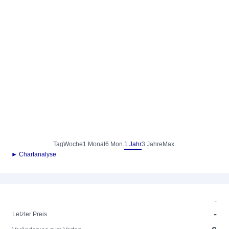
Tag
Woche
1 Monat
6 Mon.
1 Jahr
3 Jahre
Max.
► Chartanalyse
-
-
Letzter Preis