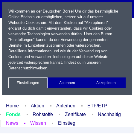
Willkommen an der Deutschen Börse! Um dir das bestmögliche
Online-Erlebnis zu ermöglichen, setzen wir auf unserer
Webseite Cookies ein. Mit dem Klicken auf "Akzeptieren"
erklärst du dich damit einverstanden, dass wir Cookies oder
verwandte Technologien verwenden dürfen. Über den Button
"Einstellungen" kannst du der Verwendung der genannten
Dienste im Einzelnen zustimmen oder widersprechen.
Detaillierte Informationen und wie du der Verwendung von
Cookies und verwandten Technologien auf dieser Website
Name / WKN / ISIN / Kürzel
jederzeit widersprechen kannst, findest du in unseren
Datenschutzhinweisen
.
Newsletter
Kontakt
English
Einstellungen
Ablehnen
Akzeptieren
Xetra Realtime
Watchlist
Portfolio
Login
Home
Aktien
Anleihen
ETF/ETP
Fonds
Rohstoffe
Zertifikate
Nachhaltig
News
Wissen
Einstieg