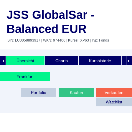
JSS GlobalSar -
Balanced EUR
ISIN: LU0058893917
| WKN: 974406
| Kürzel: XP63
| Typ: Fonds
Übersicht
Charts
Kurshistorie
◄
►
Frankfurt
Portfolio
Kaufen
Verkaufen
Watchlist