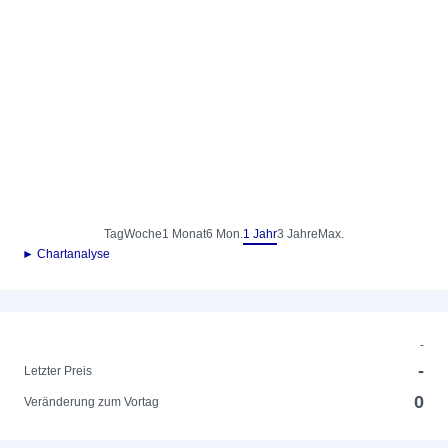
Tag
Woche
1 Monat
6 Mon.
1 Jahr
3 Jahre
Max.
► Chartanalyse
-
-
Letzter Preis
0
Veränderung zum Vortag