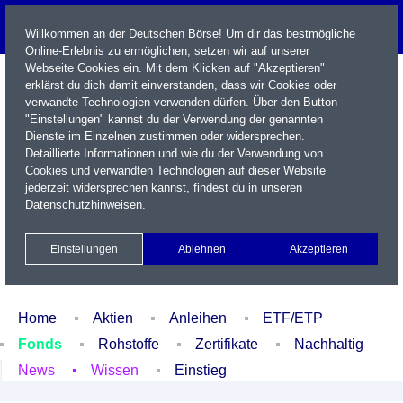
Willkommen an der Deutschen Börse! Um dir das bestmögliche
Online-Erlebnis zu ermöglichen, setzen wir auf unserer
Webseite Cookies ein. Mit dem Klicken auf "Akzeptieren"
erklärst du dich damit einverstanden, dass wir Cookies oder
verwandte Technologien verwenden dürfen. Über den Button
"Einstellungen" kannst du der Verwendung der genannten
Dienste im Einzelnen zustimmen oder widersprechen.
Detaillierte Informationen und wie du der Verwendung von
Cookies und verwandten Technologien auf dieser Website
Name / WKN / ISIN / Kürzel
jederzeit widersprechen kannst, findest du in unseren
Datenschutzhinweisen
.
Newsletter
Kontakt
English
Einstellungen
Ablehnen
Akzeptieren
Xetra Realtime
Watchlist
Portfolio
Login
Home
Aktien
Anleihen
ETF/ETP
Fonds
Rohstoffe
Zertifikate
Nachhaltig
News
Wissen
Einstieg