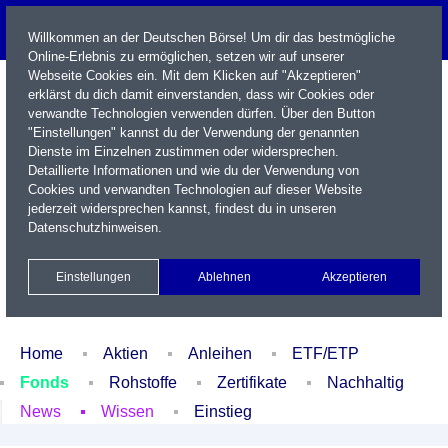
Willkommen an der Deutschen Börse! Um dir das bestmögliche
Online-Erlebnis zu ermöglichen, setzen wir auf unserer
Webseite Cookies ein. Mit dem Klicken auf "Akzeptieren"
erklärst du dich damit einverstanden, dass wir Cookies oder
verwandte Technologien verwenden dürfen. Über den Button
"Einstellungen" kannst du der Verwendung der genannten
Dienste im Einzelnen zustimmen oder widersprechen.
Detaillierte Informationen und wie du der Verwendung von
Cookies und verwandten Technologien auf dieser Website
Name / WKN / ISIN / Kürzel
jederzeit widersprechen kannst, findest du in unseren
Datenschutzhinweisen
.
Newsletter
Kontakt
English
Einstellungen
Ablehnen
Akzeptieren
Xetra Realtime
Watchlist
Portfolio
Login
Home
Aktien
Anleihen
ETF/ETP
Fonds
Rohstoffe
Zertifikate
Nachhaltig
News
Wissen
Einstieg