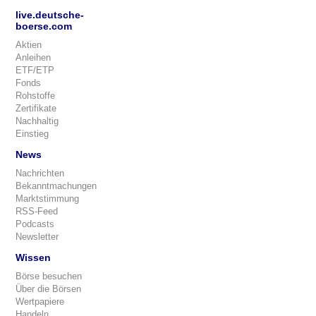
live.deutsche-
boerse.com
Aktien
Anleihen
ETF/ETP
Fonds
Rohstoffe
Zertifikate
Nachhaltig
Einstieg
News
Nachrichten
Bekanntmachungen
Marktstimmung
RSS-Feed
Podcasts
Newsletter
Wissen
Börse besuchen
Über die Börsen
Wertpapiere
Handeln