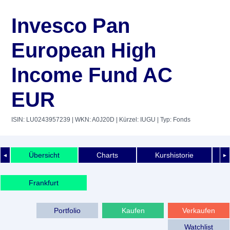
Invesco Pan
European High
Income Fund AC
EUR
ISIN: LU0243957239
| WKN: A0J20D
| Kürzel: IUGU
| Typ: Fonds
Übersicht
Charts
Kurshistorie
◄
►
Frankfurt
Portfolio
Kaufen
Verkaufen
Watchlist