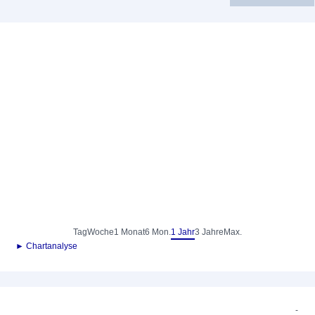
Tag
Woche
1 Monat
6 Mon.
1 Jahr
3 Jahre
Max.
► Chartanalyse
-