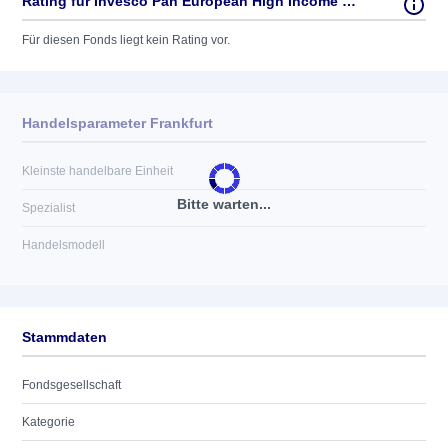
Rating für Invesco Pan European High Income Fund AC EUR
Für diesen Fonds liegt kein Rating vor.
Handelsparameter Frankfurt
Kleinste handelbare Einheit
Bitte warten...
Spezialist
Handelsmodell
Stammdaten
Fondsgesellschaft
Kategorie