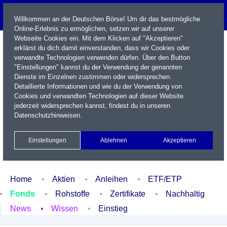
Willkommen an der Deutschen Börse! Um dir das bestmögliche
Online-Erlebnis zu ermöglichen, setzen wir auf unserer
Webseite Cookies ein. Mit dem Klicken auf "Akzeptieren"
erklärst du dich damit einverstanden, dass wir Cookies oder
verwandte Technologien verwenden dürfen. Über den Button
"Einstellungen" kannst du der Verwendung der genannten
Dienste im Einzelnen zustimmen oder widersprechen.
Detaillierte Informationen und wie du der Verwendung von
Cookies und verwandten Technologien auf dieser Website
Name / WKN / ISIN / Kürzel
jederzeit widersprechen kannst, findest du in unseren
Datenschutzhinweisen
.
Newsletter
Kontakt
English
Einstellungen
Ablehnen
Akzeptieren
Xetra Realtime
Watchlist
Portfolio
Login
Home
Aktien
Anleihen
ETF/ETP
Fonds
Rohstoffe
Zertifikate
Nachhaltig
News
Wissen
Einstieg