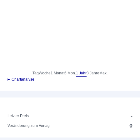
Tag
Woche
1 Monat
6 Mon.
1 Jahr
3 Jahre
Max.
► Chartanalyse
-
-
Letzter Preis
0
Veränderung zum Vortag