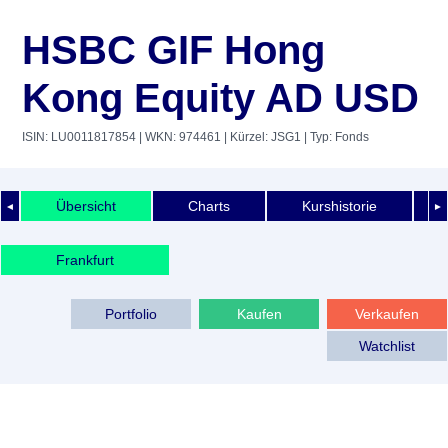
HSBC GIF Hong
Kong Equity AD USD
ISIN: LU0011817854
| WKN: 974461
| Kürzel: JSG1
| Typ: Fonds
Übersicht
Charts
Kurshistorie
◄
►
Frankfurt
Portfolio
Kaufen
Verkaufen
Watchlist