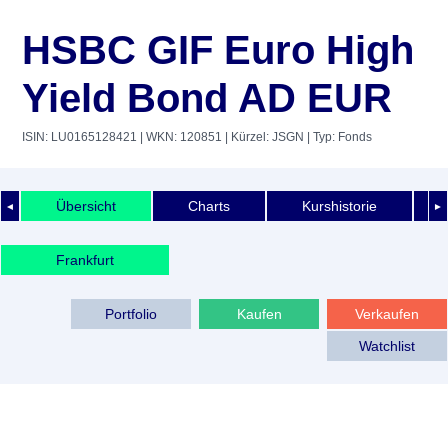
HSBC GIF Euro High
Yield Bond AD EUR
ISIN: LU0165128421
| WKN: 120851
| Kürzel: JSGN
| Typ: Fonds
Übersicht
Charts
Kurshistorie
◄
►
Frankfurt
Portfolio
Kaufen
Verkaufen
Watchlist