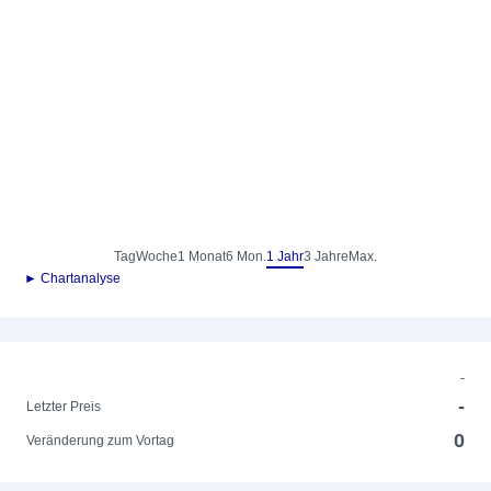
Tag
Woche
1 Monat
6 Mon.
1 Jahr
3 Jahre
Max.
► Chartanalyse
-
-
Letzter Preis
0
Veränderung zum Vortag