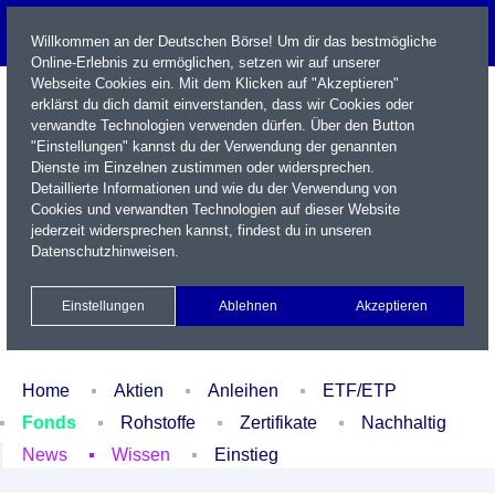
Willkommen an der Deutschen Börse! Um dir das bestmögliche
Online-Erlebnis zu ermöglichen, setzen wir auf unserer
Webseite Cookies ein. Mit dem Klicken auf "Akzeptieren"
erklärst du dich damit einverstanden, dass wir Cookies oder
verwandte Technologien verwenden dürfen. Über den Button
"Einstellungen" kannst du der Verwendung der genannten
Dienste im Einzelnen zustimmen oder widersprechen.
Detaillierte Informationen und wie du der Verwendung von
Cookies und verwandten Technologien auf dieser Website
Name / WKN / ISIN / Kürzel
jederzeit widersprechen kannst, findest du in unseren
Datenschutzhinweisen
.
Newsletter
Kontakt
English
Einstellungen
Ablehnen
Akzeptieren
Xetra Realtime
Watchlist
Portfolio
Login
Home
Aktien
Anleihen
ETF/ETP
Fonds
Rohstoffe
Zertifikate
Nachhaltig
News
Wissen
Einstieg