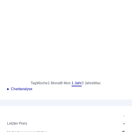
Tag
Woche
1 Monat
6 Mon.
1 Jahr
3 Jahre
Max.
► Chartanalyse
-
-
Letzter Preis