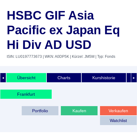
HSBC GIF Asia
Pacific ex Japan Eq
Hi Div AD USD
ISIN: LU0197773673
| WKN: A0DP5K
| Kürzel: JM5M
| Typ: Fonds
Übersicht
Charts
Kurshistorie
◄
►
Frankfurt
Portfolio
Kaufen
Verkaufen
Watchlist