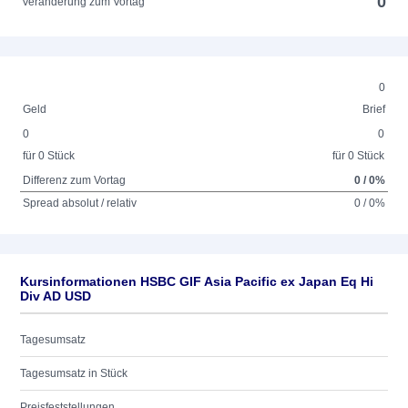
0
Veränderung zum Vortag
0
Geld
Brief
0
0
für 0 Stück
für 0 Stück
Differenz zum Vortag
0 / 0%
Spread absolut / relativ
0 / 0%
Kursinformationen HSBC GIF Asia Pacific ex Japan Eq Hi
Div AD USD
Tagesumsatz
Tagesumsatz in Stück
Preisfeststellungen