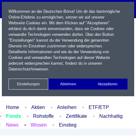
Willkommen an der Deutschen Börse! Um dir das bestmögliche
Online-Erlebnis zu ermöglichen, setzen wir auf unserer
Webseite Cookies ein. Mit dem Klicken auf "Akzeptieren"
erklärst du dich damit einverstanden, dass wir Cookies oder
verwandte Technologien verwenden dürfen. Über den Button
"Einstellungen" kannst du der Verwendung der genannten
Dienste im Einzelnen zustimmen oder widersprechen.
Detaillierte Informationen und wie du der Verwendung von
Cookies und verwandten Technologien auf dieser Website
Name / WKN / ISIN / Kürzel
jederzeit widersprechen kannst, findest du in unseren
Datenschutzhinweisen
.
Newsletter
Kontakt
English
Einstellungen
Ablehnen
Akzeptieren
Xetra Realtime
Watchlist
Portfolio
Login
Home
Aktien
Anleihen
ETF/ETP
Fonds
Rohstoffe
Zertifikate
Nachhaltig
News
Wissen
Einstieg