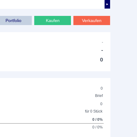
►
Portfolio
Kaufen
Verkaufen
-
-
0
0
Brief
0
für 0 Stück
0 / 0%
0 / 0%