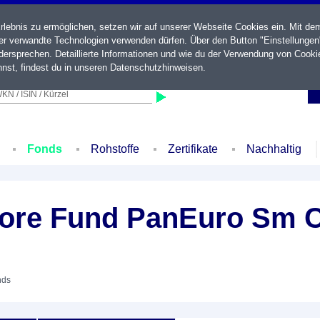
ebnis zu ermöglichen, setzen wir auf unserer Webseite Cookies ein. Mit de
der verwandte Technologien verwenden dürfen. Über den Button "Einstellungen
ersprechen. Detaillierte Informationen und wie du der Verwendung von Cooki
nst, findest du in unseren
Datenschutzhinweisen
.
KN / ISIN / Kürzel
Fonds
Rohstoffe
Zertifikate
Nachhaltig
ore Fund PanEuro Sm 
nds