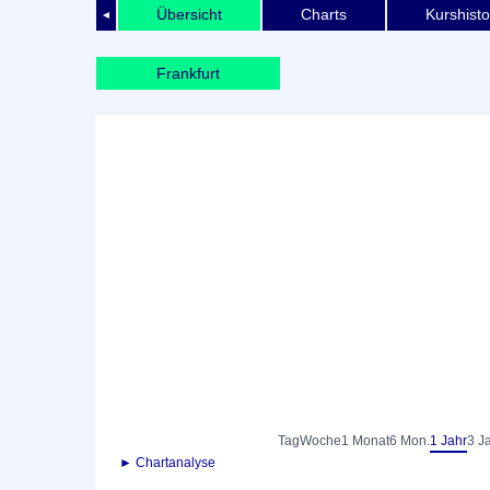
Übersicht
Charts
Kurshisto
◄
Frankfurt
Tag
Woche
1 Monat
6 Mon.
1 Jahr
3 J
► Chartanalyse