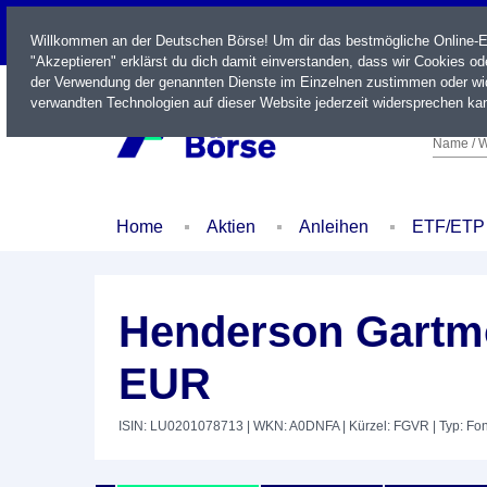
LIVE
Willkommen an der Deutschen Börse! Um dir das bestmögliche Online-Erl
"Akzeptieren" erklärst du dich damit einverstanden, dass wir Cookies o
der Verwendung der genannten Dienste im Einzelnen zustimmen oder wid
verwandten Technologien auf dieser Website jederzeit widersprechen kan
Name / W
Home
Aktien
Anleihen
ETF/ETP
Henderson Gartm
EUR
ISIN: LU0201078713
| WKN: A0DNFA
| Kürzel: FGVR
| Typ: Fo