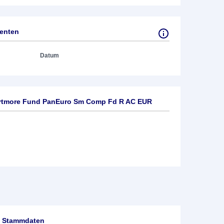
tenten
Datum
rtmore Fund PanEuro Sm Comp Fd R AC EUR
Stammdaten