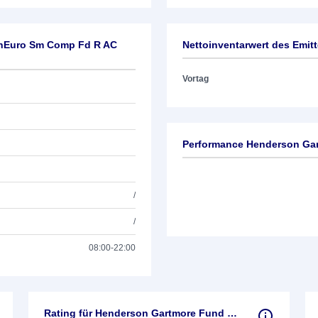
anEuro Sm Comp Fd R AC
Nettoinventarwert des Emit
Vortag
Performance Henderson Ga
/
/
08:00-22:00
Rating für Henderson Gartmore Fund PanEuro Sm Comp Fd R AC EUR