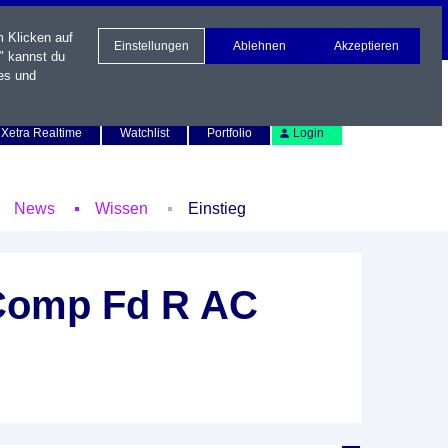
m Klicken auf
Einstellungen
Ablehnen
Akzeptieren
" kannst du
es und
Newsletter
Kontakt
English
Xetra Realtime
Watchlist
Portfolio
Login
News
Wissen
Einstieg
Comp Fd R AC