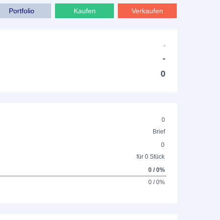
Portfolio
Kaufen
Verkaufen
-
-
0
0
Brief
0
für 0 Stück
0 / 0%
0 / 0%