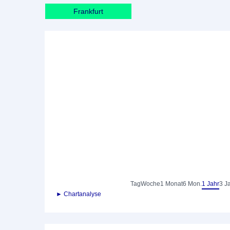
Frankfurt
Tag
Woche
1 Monat
6 Mon.
1 Jahr
3 J
► Chartanalyse