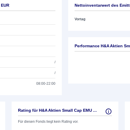
D EUR
Nettoinventarwert des Emit
Vortag
Performance H&A Aktien S
/
/
08:00-22:00
Rating für H&A Aktien Small Cap EMU AD EUR
Für diesen Fonds liegt kein Rating vor.