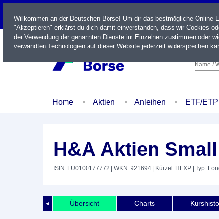
LIVE
Willkommen an der Deutschen Börse! Um dir das bestmögliche Online-Erl
"Akzeptieren" erklärst du dich damit einverstanden, dass wir Cookies o
der Verwendung der genannten Dienste im Einzelnen zustimmen oder wid
verwandten Technologien auf dieser Website jederzeit widersprechen kan
Name / W
Home
Aktien
Anleihen
ETF/ETP
H&A Aktien Smal
ISIN: LU0100177772
| WKN: 921694
| Kürzel: HLXP
| Typ: Fon
Übersicht
Charts
Kurshisto
◄