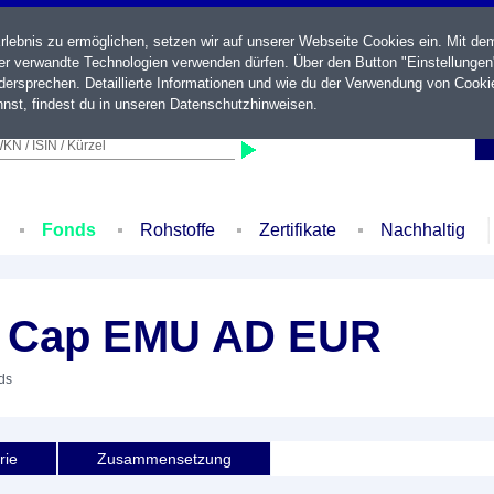
ebnis zu ermöglichen, setzen wir auf unserer Webseite Cookies ein. Mit de
der verwandte Technologien verwenden dürfen. Über den Button "Einstellungen
ersprechen. Detaillierte Informationen und wie du der Verwendung von Cooki
nst, findest du in unseren
Datenschutzhinweisen
.
KN / ISIN / Kürzel
Fonds
Rohstoffe
Zertifikate
Nachhaltig
l Cap EMU AD EUR
ds
rie
Zusammensetzung