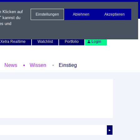
m Klicken auf
Einstellungen
Ablehnen
Akzeptieren
" kannst du
es und
Newsletter
Kontakt
English
Xetra Realtime
Watchlist
Portfolio
Login
News
Wissen
Einstieg
►