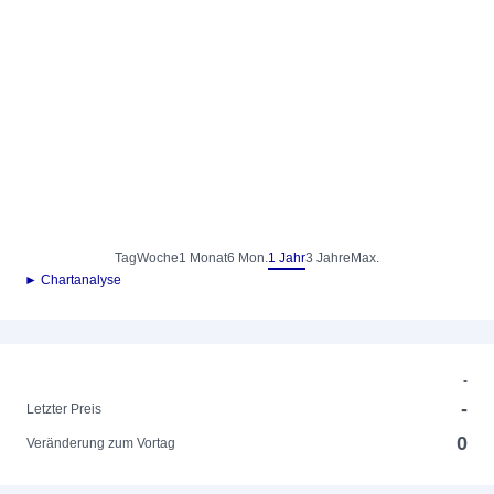
Tag
Woche
1 Monat
6 Mon.
1 Jahr
3 Jahre
Max.
► Chartanalyse
-
-
Letzter Preis
0
Veränderung zum Vortag