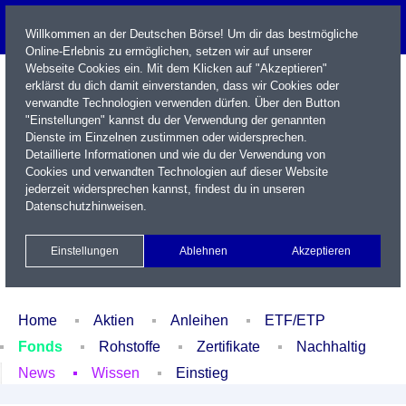
Willkommen an der Deutschen Börse! Um dir das bestmögliche
Online-Erlebnis zu ermöglichen, setzen wir auf unserer
Webseite Cookies ein. Mit dem Klicken auf "Akzeptieren"
erklärst du dich damit einverstanden, dass wir Cookies oder
verwandte Technologien verwenden dürfen. Über den Button
"Einstellungen" kannst du der Verwendung der genannten
Dienste im Einzelnen zustimmen oder widersprechen.
Detaillierte Informationen und wie du der Verwendung von
Cookies und verwandten Technologien auf dieser Website
Name / WKN / ISIN / Kürzel
jederzeit widersprechen kannst, findest du in unseren
Datenschutzhinweisen
.
Newsletter
Kontakt
English
Einstellungen
Ablehnen
Akzeptieren
Xetra Realtime
Watchlist
Portfolio
Login
Home
Aktien
Anleihen
ETF/ETP
Fonds
Rohstoffe
Zertifikate
Nachhaltig
News
Wissen
Einstieg