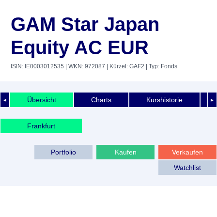
GAM Star Japan
Equity AC EUR
ISIN: IE0003012535
| WKN: 972087
| Kürzel: GAF2
| Typ: Fonds
Übersicht
Charts
Kurshistorie
◄
►
Frankfurt
Portfolio
Kaufen
Verkaufen
Watchlist