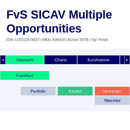
FvS SICAV Multiple
Opportunities
ISIN: LU0323578657
| WKN: A0M430
| Kürzel: S6TB
| Typ: Fonds
Übersicht
Charts
Kurshistorie
◄
►
Frankfurt
Portfolio
Kaufen
Verkaufen
Watchlist