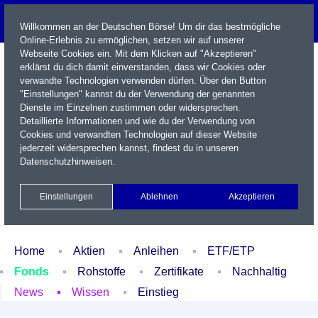
Willkommen an der Deutschen Börse! Um dir das bestmögliche
Online-Erlebnis zu ermöglichen, setzen wir auf unserer
Webseite Cookies ein. Mit dem Klicken auf "Akzeptieren"
erklärst du dich damit einverstanden, dass wir Cookies oder
verwandte Technologien verwenden dürfen. Über den Button
"Einstellungen" kannst du der Verwendung der genannten
Dienste im Einzelnen zustimmen oder widersprechen.
Detaillierte Informationen und wie du der Verwendung von
Cookies und verwandten Technologien auf dieser Website
Name / WKN / ISIN / Kürzel
jederzeit widersprechen kannst, findest du in unseren
Datenschutzhinweisen
.
Newsletter
Kontakt
English
Einstellungen
Ablehnen
Akzeptieren
Xetra Realtime
Watchlist
Portfolio
Login
Home
Aktien
Anleihen
ETF/ETP
Fonds
Rohstoffe
Zertifikate
Nachhaltig
News
Wissen
Einstieg