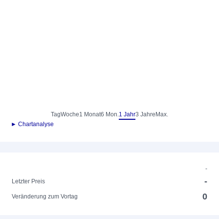
Tag
Woche
1 Monat
6 Mon.
1 Jahr
3 Jahre
Max.
► Chartanalyse
-
-
Letzter Preis
0
Veränderung zum Vortag