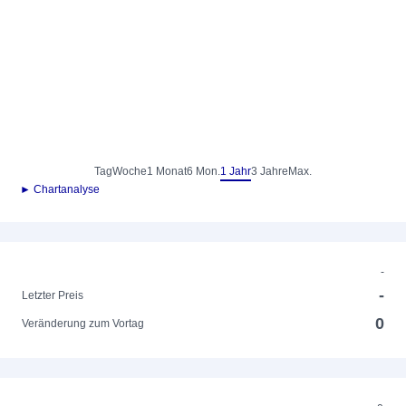
Tag
Woche
1 Monat
6 Mon.
1 Jahr
3 Jahre
Max.
► Chartanalyse
-
-
Letzter Preis
0
Veränderung zum Vortag