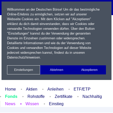
Willkommen an der Deutschen Börse! Um dir das bestmögliche
Online-Erlebnis zu ermöglichen, setzen wir auf unserer
Webseite Cookies ein. Mit dem Klicken auf "Akzeptieren"
erklärst du dich damit einverstanden, dass wir Cookies oder
verwandte Technologien verwenden dürfen. Über den Button
"Einstellungen" kannst du der Verwendung der genannten
Dienste im Einzelnen zustimmen oder widersprechen.
Detaillierte Informationen und wie du der Verwendung von
Cookies und verwandten Technologien auf dieser Website
Name / WKN / ISIN / Kürzel
jederzeit widersprechen kannst, findest du in unseren
Datenschutzhinweisen
.
Newsletter
Kontakt
English
Einstellungen
Ablehnen
Akzeptieren
Xetra Realtime
Watchlist
Portfolio
Login
Home
Aktien
Anleihen
ETF/ETP
Fonds
Rohstoffe
Zertifikate
Nachhaltig
News
Wissen
Einstieg