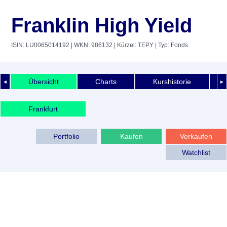
Franklin High Yield
ISIN: LU0065014192
| WKN: 986132
| Kürzel: TEPY
| Typ: Fonds
Übersicht
Charts
Kurshistorie
◄
►
Frankfurt
Portfolio
Kaufen
Verkaufen
Watchlist