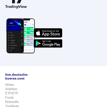
live.deutsche-
boerse.com
Aktien
Anleihen
ETF/ETP
Fonds
Rohstoffe
Zertifikate