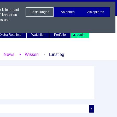
m Klicken auf
Einstellungen
Ablehnen
Akzeptieren
" kannst du
es und
Newsletter
Kontakt
English
Xetra Realtime
Watchlist
Portfolio
Login
News
Wissen
Einstieg
►