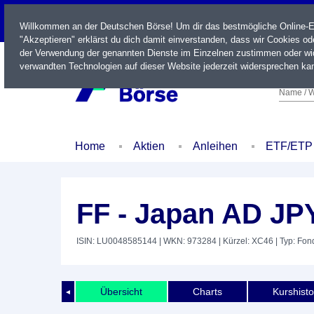
LIVE
Willkommen an der Deutschen Börse! Um dir das bestmögliche Online-Erl
"Akzeptieren" erklärst du dich damit einverstanden, dass wir Cookies o
der Verwendung der genannten Dienste im Einzelnen zustimmen oder wid
verwandten Technologien auf dieser Website jederzeit widersprechen kan
Name / W
Home
Aktien
Anleihen
ETF/ETP
FF - Japan AD JP
ISIN: LU0048585144
| WKN: 973284
| Kürzel: XC46
| Typ: Fon
Übersicht
Charts
Kurshisto
◄