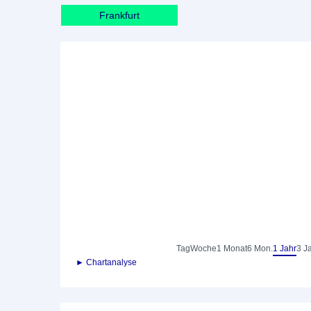
Frankfurt
Tag
Woche
1 Monat
6 Mon.
1 Jahr
3 J
► Chartanalyse