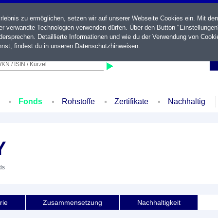
ebnis zu ermöglichen, setzen wir auf unserer Webseite Cookies ein. Mit de
der verwandte Technologien verwenden dürfen. Über den Button "Einstellungen
ersprechen. Detaillierte Informationen und wie du der Verwendung von Cooki
nst, findest du in unseren
Datenschutzhinweisen
.
KN / ISIN / Kürzel
Fonds
Rohstoffe
Zertifikate
Nachhaltig
Y
ds
rie
Zusammensetzung
Nachhaltigkeit