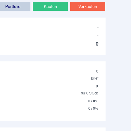
Portfolio
Kaufen
Verkaufen
-
-
0
0
Brief
0
für 0 Stück
0 / 0%
0 / 0%