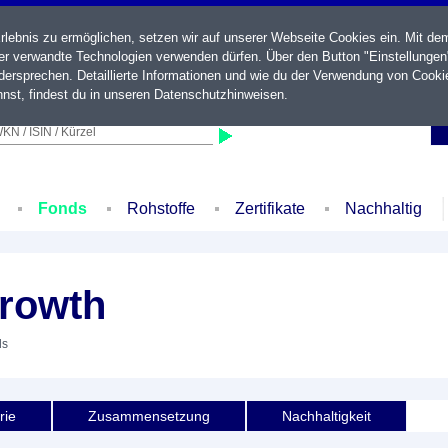
ebnis zu ermöglichen, setzen wir auf unserer Webseite Cookies ein. Mit de
der verwandte Technologien verwenden dürfen. Über den Button "Einstellungen
ersprechen. Detaillierte Informationen und wie du der Verwendung von Cooki
nst, findest du in unseren
Datenschutzhinweisen
.
KN / ISIN / Kürzel
Fonds
Rohstoffe
Zertifikate
Nachhaltig
Growth
ds
rie
Zusammensetzung
Nachhaltigkeit