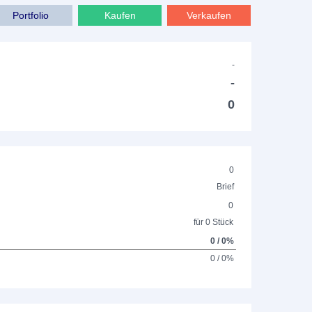
Portfolio
Kaufen
Verkaufen
-
-
0
0
Brief
0
für 0 Stück
0 / 0%
0 / 0%