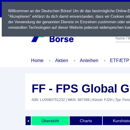
LIVE
Willkommen an der Deutschen Börse! Um dir das bestmögliche Online-Erl
"Akzeptieren" erklärst du dich damit einverstanden, dass wir Cookies o
der Verwendung der genannten Dienste im Einzelnen zustimmen oder wid
verwandten Technologien auf dieser Website jederzeit widersprechen kan
Name / W
Home
Aktien
Anleihen
ETF/ETP
FF - FPS Global 
ISIN: LU0080751232
| WKN: 987399
| Kürzel: FJ2H
| Typ: Fon
Übersicht
Charts
Kurshisto
◄