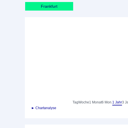
Frankfurt
Tag
Woche
1 Monat
6 Mon.
1 Jahr
3 J
► Chartanalyse