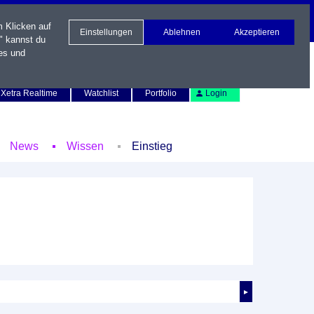
m Klicken auf
Einstellungen
Ablehnen
Akzeptieren
" kannst du
es und
Newsletter
Kontakt
English
Xetra Realtime
Watchlist
Portfolio
Login
News
Wissen
Einstieg
►