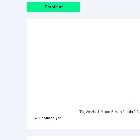
Frankfurt
Tag
Woche
1 Monat
6 Mon.
1 Jahr
3 J
► Chartanalyse