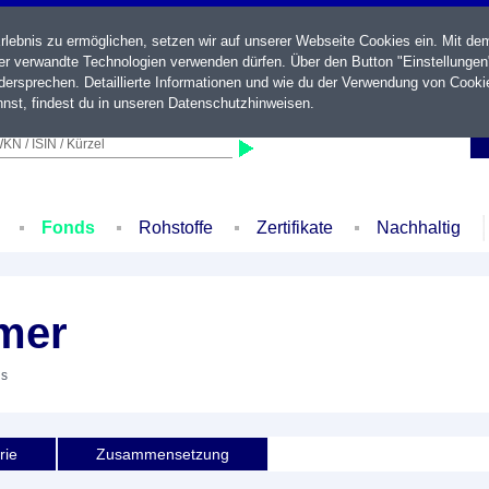
ebnis zu ermöglichen, setzen wir auf unserer Webseite Cookies ein. Mit de
der verwandte Technologien verwenden dürfen. Über den Button "Einstellungen
ersprechen. Detaillierte Informationen und wie du der Verwendung von Cooki
nst, findest du in unseren
Datenschutzhinweisen
.
KN / ISIN / Kürzel
Fonds
Rohstoffe
Zertifikate
Nachhaltig
mer
ds
rie
Zusammensetzung