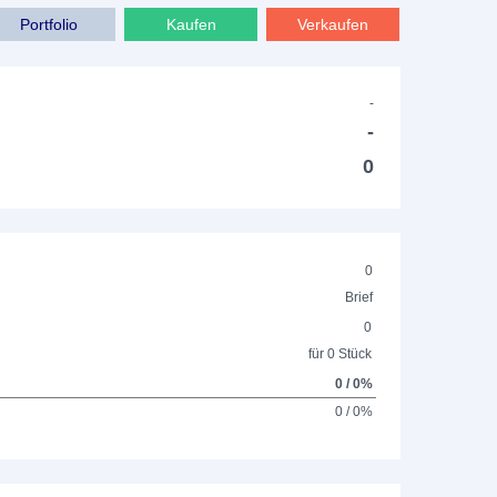
Portfolio
Kaufen
Verkaufen
-
-
0
0
Brief
0
für 0 Stück
0 / 0%
0 / 0%