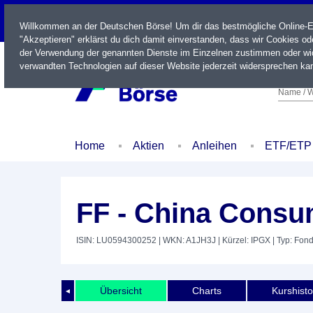
LIVE
Willkommen an der Deutschen Börse! Um dir das bestmögliche Online-Erl
"Akzeptieren" erklärst du dich damit einverstanden, dass wir Cookies o
der Verwendung der genannten Dienste im Einzelnen zustimmen oder wid
verwandten Technologien auf dieser Website jederzeit widersprechen kan
Name / W
Home
Aktien
Anleihen
ETF/ETP
FF - China Consu
ISIN: LU0594300252
| WKN: A1JH3J
| Kürzel: IPGX
| Typ: Fon
Übersicht
Charts
Kurshisto
◄