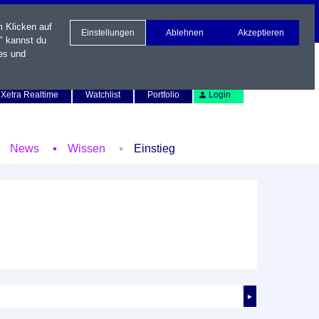
m Klicken auf
Einstellungen
Ablehnen
Akzeptieren
" kannst du
es und
Newsletter
Kontakt
English
Xetra Realtime
Watchlist
Portfolio
Login
News
Wissen
Einstieg
►