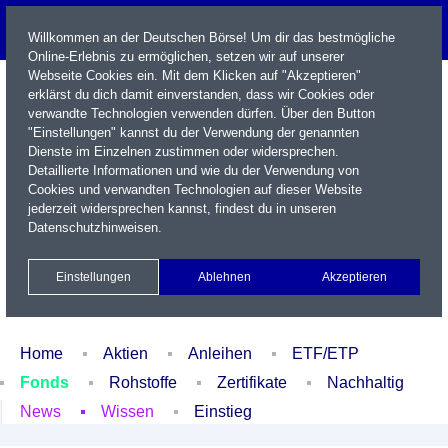
Willkommen an der Deutschen Börse! Um dir das bestmögliche
Online-Erlebnis zu ermöglichen, setzen wir auf unserer
Webseite Cookies ein. Mit dem Klicken auf "Akzeptieren"
erklärst du dich damit einverstanden, dass wir Cookies oder
verwandte Technologien verwenden dürfen. Über den Button
"Einstellungen" kannst du der Verwendung der genannten
Dienste im Einzelnen zustimmen oder widersprechen.
Detaillierte Informationen und wie du der Verwendung von
Cookies und verwandten Technologien auf dieser Website
Name / WKN / ISIN / Kürzel
jederzeit widersprechen kannst, findest du in unseren
Datenschutzhinweisen
.
Newsletter
Kontakt
English
Einstellungen
Ablehnen
Akzeptieren
Xetra Realtime
Watchlist
Portfolio
Login
Home
Aktien
Anleihen
ETF/ETP
Fonds
Rohstoffe
Zertifikate
Nachhaltig
News
Wissen
Einstieg