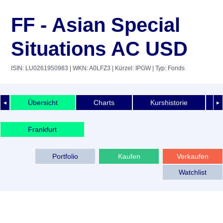
FF - Asian Special
Situations AC USD
ISIN: LU0261950983
| WKN: A0LFZ3
| Kürzel: IPGW
| Typ: Fonds
Übersicht
Charts
Kurshistorie
◄
►
Frankfurt
Portfolio
Kaufen
Verkaufen
Watchlist