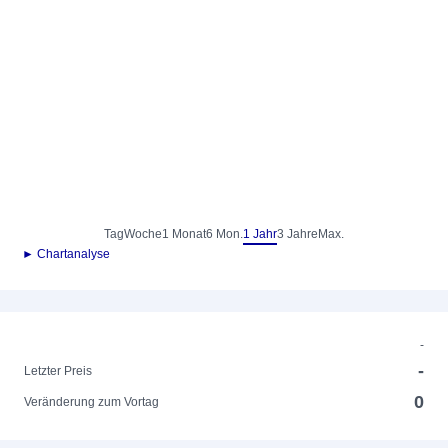
Tag
Woche
1 Monat
6 Mon.
1 Jahr
3 Jahre
Max.
► Chartanalyse
-
-
Letzter Preis
0
Veränderung zum Vortag