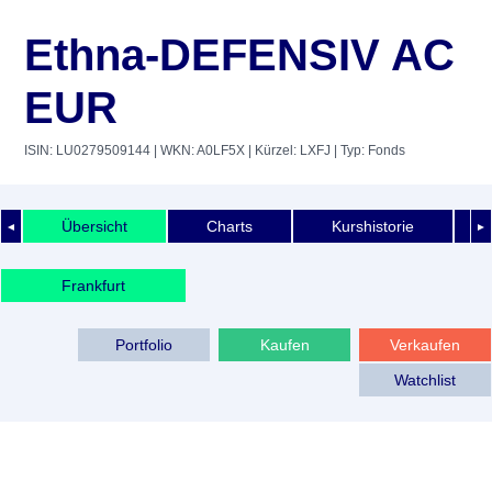
Ethna-DEFENSIV AC
EUR
ISIN: LU0279509144
| WKN: A0LF5X
| Kürzel: LXFJ
| Typ: Fonds
Übersicht
Charts
Kurshistorie
◄
►
Frankfurt
Portfolio
Kaufen
Verkaufen
Watchlist