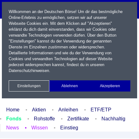
Willkommen an der Deutschen Börse! Um dir das bestmögliche
Online-Erlebnis zu ermöglichen, setzen wir auf unserer
Webseite Cookies ein. Mit dem Klicken auf "Akzeptieren"
erklärst du dich damit einverstanden, dass wir Cookies oder
verwandte Technologien verwenden dürfen. Über den Button
"Einstellungen" kannst du der Verwendung der genannten
Dienste im Einzelnen zustimmen oder widersprechen.
Detaillierte Informationen und wie du der Verwendung von
Cookies und verwandten Technologien auf dieser Website
Name / WKN / ISIN / Kürzel
jederzeit widersprechen kannst, findest du in unseren
Datenschutzhinweisen
.
Newsletter
Kontakt
English
Einstellungen
Ablehnen
Akzeptieren
Xetra Realtime
Watchlist
Portfolio
Login
Home
Aktien
Anleihen
ETF/ETP
Fonds
Rohstoffe
Zertifikate
Nachhaltig
News
Wissen
Einstieg