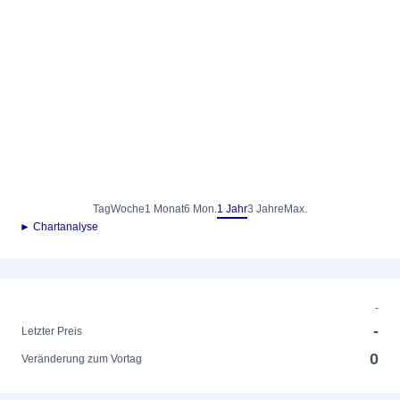
Tag
Woche
1 Monat
6 Mon.
1 Jahr
3 Jahre
Max.
► Chartanalyse
-
-
Letzter Preis
0
Veränderung zum Vortag