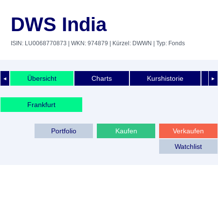
DWS India
ISIN: LU0068770873
| WKN: 974879
| Kürzel: DWWN
| Typ: Fonds
Übersicht
Charts
Kurshistorie
◄
►
Frankfurt
Portfolio
Kaufen
Verkaufen
Watchlist