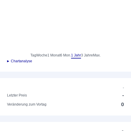
Tag
Woche
1 Monat
6 Mon.
1 Jahr
3 Jahre
Max.
► Chartanalyse
-
-
Letzter Preis
0
Veränderung zum Vortag