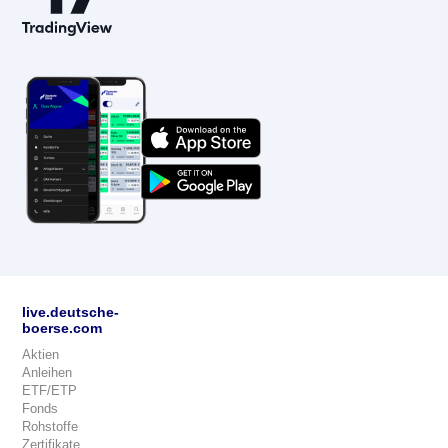
live.deutsche-
boerse.com
Aktien
Anleihen
ETF/ETP
Fonds
Rohstoffe
Zertifikate