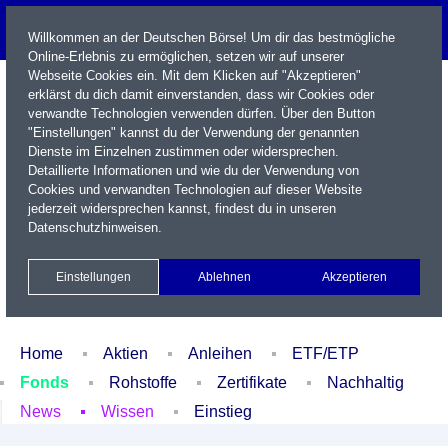
Willkommen an der Deutschen Börse! Um dir das bestmögliche
Online-Erlebnis zu ermöglichen, setzen wir auf unserer
Webseite Cookies ein. Mit dem Klicken auf "Akzeptieren"
erklärst du dich damit einverstanden, dass wir Cookies oder
verwandte Technologien verwenden dürfen. Über den Button
"Einstellungen" kannst du der Verwendung der genannten
Dienste im Einzelnen zustimmen oder widersprechen.
Detaillierte Informationen und wie du der Verwendung von
Cookies und verwandten Technologien auf dieser Website
Name / WKN / ISIN / Kürzel
jederzeit widersprechen kannst, findest du in unseren
Datenschutzhinweisen
.
Newsletter
Kontakt
English
Einstellungen
Ablehnen
Akzeptieren
Xetra Realtime
Watchlist
Portfolio
Login
Home
Aktien
Anleihen
ETF/ETP
Fonds
Rohstoffe
Zertifikate
Nachhaltig
News
Wissen
Einstieg