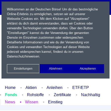
Willkommen an der Deutschen Börse! Um dir das bestmögliche
Online-Erlebnis zu ermöglichen, setzen wir auf unserer
Webseite Cookies ein. Mit dem Klicken auf "Akzeptieren"
erklärst du dich damit einverstanden, dass wir Cookies oder
verwandte Technologien verwenden dürfen. Über den Button
"Einstellungen" kannst du der Verwendung der genannten
Dienste im Einzelnen zustimmen oder widersprechen.
Detaillierte Informationen und wie du der Verwendung von
Cookies und verwandten Technologien auf dieser Website
Name / WKN / ISIN / Kürzel
jederzeit widersprechen kannst, findest du in unseren
Datenschutzhinweisen
.
Newsletter
Kontakt
English
Einstellungen
Ablehnen
Akzeptieren
Xetra Realtime
Watchlist
Portfolio
Login
Home
Aktien
Anleihen
ETF/ETP
Fonds
Rohstoffe
Zertifikate
Nachhaltig
News
Wissen
Einstieg