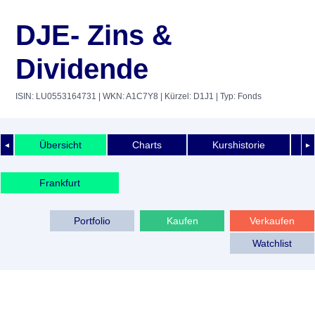
DJE- Zins &
Dividende
ISIN: LU0553164731
| WKN: A1C7Y8
| Kürzel: D1J1
| Typ: Fonds
Übersicht
Charts
Kurshistorie
◄
►
Frankfurt
Portfolio
Kaufen
Verkaufen
Watchlist