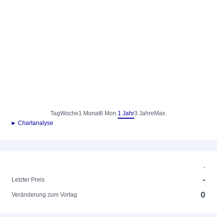
Tag
Woche
1 Monat
6 Mon.
1 Jahr
3 Jahre
Max.
► Chartanalyse
-
-
Letzter Preis
0
Veränderung zum Vortag