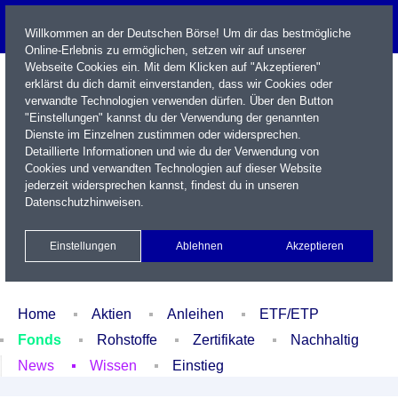
Willkommen an der Deutschen Börse! Um dir das bestmögliche
Online-Erlebnis zu ermöglichen, setzen wir auf unserer
Webseite Cookies ein. Mit dem Klicken auf "Akzeptieren"
erklärst du dich damit einverstanden, dass wir Cookies oder
verwandte Technologien verwenden dürfen. Über den Button
"Einstellungen" kannst du der Verwendung der genannten
Dienste im Einzelnen zustimmen oder widersprechen.
Detaillierte Informationen und wie du der Verwendung von
Cookies und verwandten Technologien auf dieser Website
Name / WKN / ISIN / Kürzel
jederzeit widersprechen kannst, findest du in unseren
Datenschutzhinweisen
.
Newsletter
Kontakt
English
Einstellungen
Ablehnen
Akzeptieren
Xetra Realtime
Watchlist
Portfolio
Login
Home
Aktien
Anleihen
ETF/ETP
Fonds
Rohstoffe
Zertifikate
Nachhaltig
News
Wissen
Einstieg