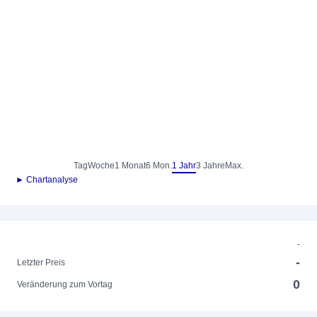
Tag
Woche
1 Monat
6 Mon.
1 Jahr
3 Jahre
Max.
► Chartanalyse
-
-
Letzter Preis
0
Veränderung zum Vortag