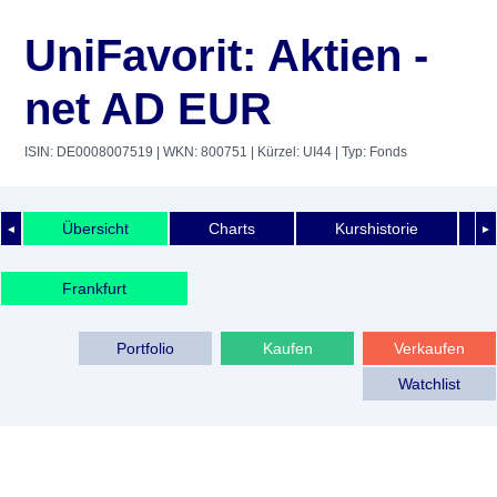
UniFavorit: Aktien -
net AD EUR
ISIN: DE0008007519
| WKN: 800751
| Kürzel: UI44
| Typ: Fonds
Übersicht
Charts
Kurshistorie
◄
►
Frankfurt
Portfolio
Kaufen
Verkaufen
Watchlist