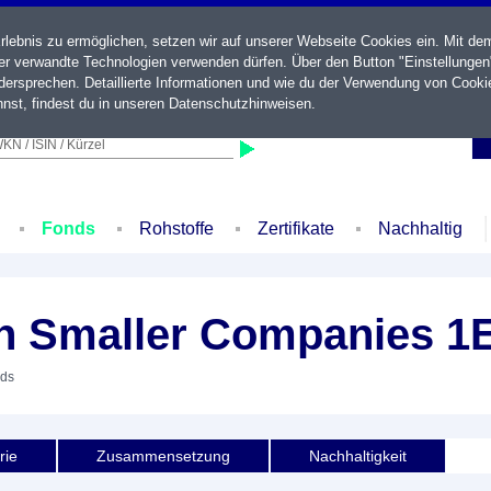
ebnis zu ermöglichen, setzen wir auf unserer Webseite Cookies ein. Mit de
der verwandte Technologien verwenden dürfen. Über den Button "Einstellungen
ersprechen. Detaillierte Informationen und wie du der Verwendung von Cooki
nst, findest du in unseren
Datenschutzhinweisen
.
KN / ISIN / Kürzel
Fonds
Rohstoffe
Zertifikate
Nachhaltig
an Smaller Companies 1
nds
rie
Zusammensetzung
Nachhaltigkeit