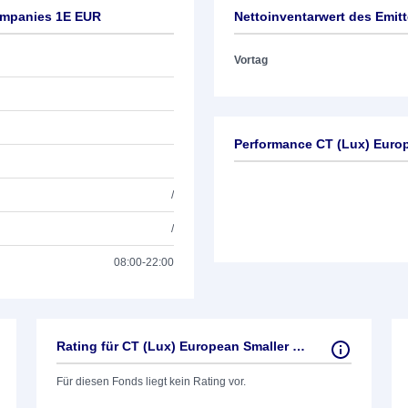
ompanies 1E EUR
Nettoinventarwert des Emit
Vortag
Performance CT (Lux) Euro
/
/
08:00-22:00
Rating für CT (Lux) European Smaller Companies 1E EUR
Für diesen Fonds liegt kein Rating vor.