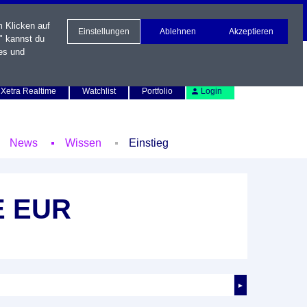
m Klicken auf
Einstellungen
Ablehnen
Akzeptieren
" kannst du
es und
Newsletter
Kontakt
English
Xetra Realtime
Watchlist
Portfolio
Login
News
Wissen
Einstieg
E EUR
►