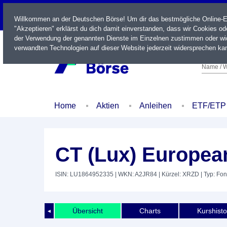
LIVE
Willkommen an der Deutschen Börse! Um dir das bestmögliche Online-Erl
"Akzeptieren" erklärst du dich damit einverstanden, dass wir Cookies o
der Verwendung der genannten Dienste im Einzelnen zustimmen oder wid
verwandten Technologien auf dieser Website jederzeit widersprechen kan
Name / W
Home
Aktien
Anleihen
ETF/ETP
CT (Lux) Europe
ISIN: LU1864952335
| WKN: A2JR84
| Kürzel: XRZD
| Typ: Fo
Übersicht
Charts
Kurshisto
◄