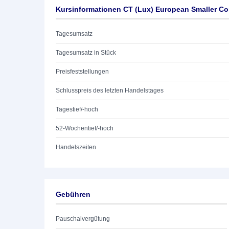
Kursinformationen CT (Lux) European Smaller C
Tagesumsatz
Tagesumsatz in Stück
Preisfeststellungen
Schlusspreis des letzten Handelstages
Tagestief/-hoch
52-Wochentief/-hoch
Handelszeiten
Gebühren
Pauschalvergütung