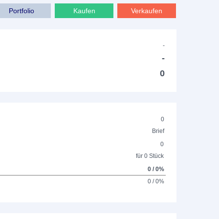
Portfolio
Kaufen
Verkaufen
-
-
0
0
Brief
0
für 0 Stück
0 / 0%
0 / 0%