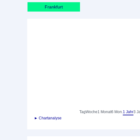
Frankfurt
Tag
Woche
1 Monat
6 Mon.
1 Jahr
3 J
► Chartanalyse