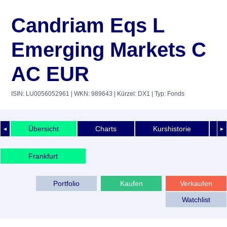
Candriam Eqs L
Emerging Markets C
AC EUR
ISIN: LU0056052961
| WKN: 989643
| Kürzel: DX1
| Typ: Fonds
Übersicht
Charts
Kurshistorie
◄
►
Frankfurt
Portfolio
Kaufen
Verkaufen
Watchlist