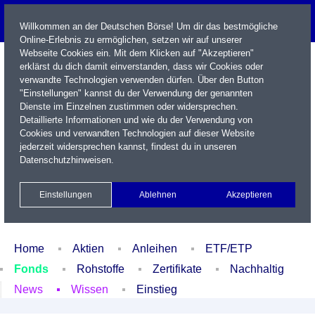
Willkommen an der Deutschen Börse! Um dir das bestmögliche
Online-Erlebnis zu ermöglichen, setzen wir auf unserer
Webseite Cookies ein. Mit dem Klicken auf "Akzeptieren"
erklärst du dich damit einverstanden, dass wir Cookies oder
verwandte Technologien verwenden dürfen. Über den Button
"Einstellungen" kannst du der Verwendung der genannten
Dienste im Einzelnen zustimmen oder widersprechen.
Detaillierte Informationen und wie du der Verwendung von
Cookies und verwandten Technologien auf dieser Website
Name / WKN / ISIN / Kürzel
jederzeit widersprechen kannst, findest du in unseren
Datenschutzhinweisen
.
Newsletter
Kontakt
English
Einstellungen
Ablehnen
Akzeptieren
Xetra Realtime
Watchlist
Portfolio
Login
Home
Aktien
Anleihen
ETF/ETP
Fonds
Rohstoffe
Zertifikate
Nachhaltig
News
Wissen
Einstieg