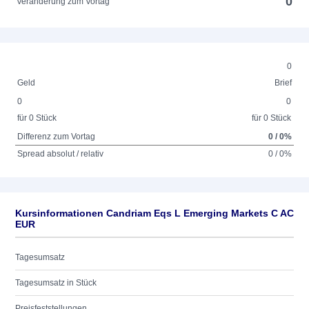
0
Veränderung zum Vortag
0
Geld
Brief
0
0
für 0 Stück
für 0 Stück
Differenz zum Vortag
0 / 0%
Spread absolut / relativ
0 / 0%
Kursinformationen Candriam Eqs L Emerging Markets C AC
EUR
Tagesumsatz
Tagesumsatz in Stück
Preisfeststellungen