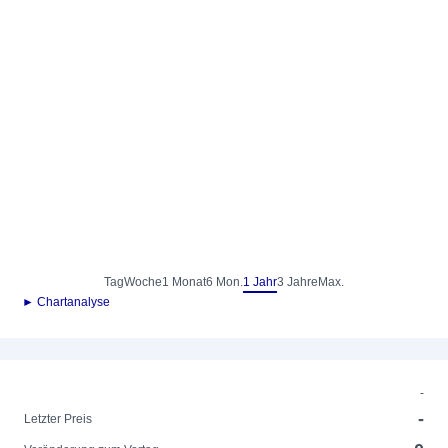
Tag
Woche
1 Monat
6 Mon.
1 Jahr
3 Jahre
Max.
► Chartanalyse
-
-
Letzter Preis