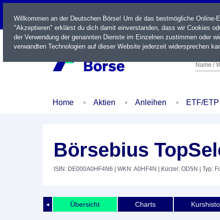
LIVE
Willkommen an der Deutschen Börse! Um dir das bestmögliche Online-Erl
"Akzeptieren" erklärst du dich damit einverstanden, dass wir Cookies o
der Verwendung der genannten Dienste im Einzelnen zustimmen oder wid
verwandten Technologien auf dieser Website jederzeit widersprechen kan
Name / W
Home
Aktien
Anleihen
ETF/ETP
Börsebius TopSel
ISIN: DE000A0HF4N6
| WKN: A0HF4N
| Kürzel: OD5N
| Typ: 
Übersicht
Charts
Kurshisto
◄