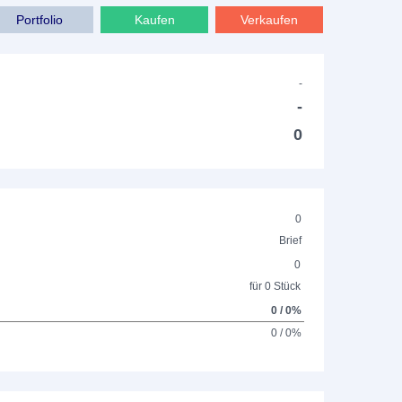
Portfolio
Kaufen
Verkaufen
-
-
0
0
Brief
0
für 0 Stück
0 / 0%
0 / 0%