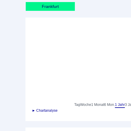
Frankfurt
Tag
Woche
1 Monat
6 Mon.
1 Jahr
3 J
► Chartanalyse