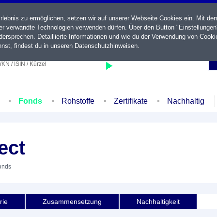
ebnis zu ermöglichen, setzen wir auf unserer Webseite Cookies ein. Mit de
der verwandte Technologien verwenden dürfen. Über den Button "Einstellungen
ersprechen. Detaillierte Informationen und wie du der Verwendung von Cooki
nst, findest du in unseren
Datenschutzhinweisen
.
KN / ISIN / Kürzel
Fonds
Rohstoffe
Zertifikate
Nachhaltig
ect
Fonds
rie
Zusammensetzung
Nachhaltigkeit