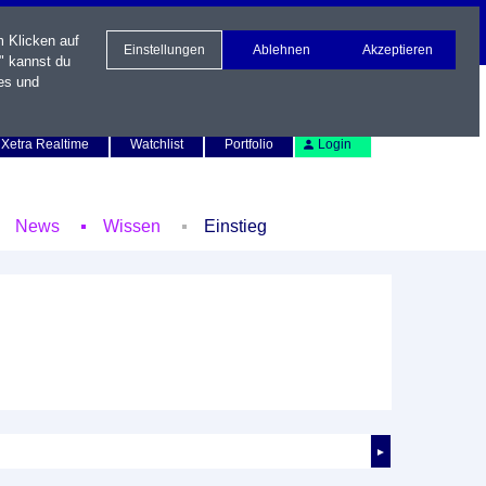
m Klicken auf
Einstellungen
Ablehnen
Akzeptieren
" kannst du
es und
Newsletter
Kontakt
English
Xetra Realtime
Watchlist
Portfolio
Login
News
Wissen
Einstieg
►