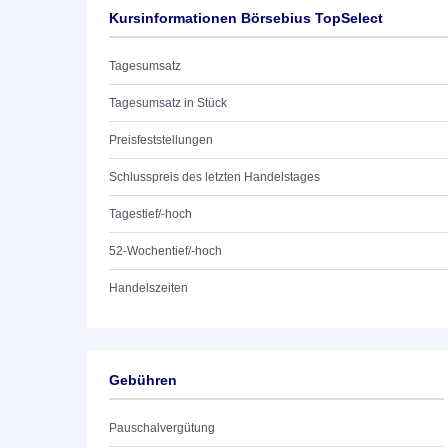
Kursinformationen Börsebius TopSelect
Tagesumsatz
Tagesumsatz in Stück
Preisfeststellungen
Schlusspreis des letzten Handelstages
Tagestief/-hoch
52-Wochentief/-hoch
Handelszeiten
Gebühren
Pauschalvergütung