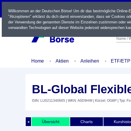
LIVE
Willkommen an der Deutschen Börse! Um dir das bestmögliche Online-Erl
"Akzeptieren" erklärst du dich damit einverstanden, dass wir Cookies o
der Verwendung der genannten Dienste im Einzelnen zustimmen oder wid
verwandten Technologien auf dieser Website jederzeit widersprechen kan
Name / W
Home
Aktien
Anleihen
ETF/ETP
BL-Global Flexib
ISIN: LU0211340665
| WKN: A0D9HW
| Kürzel: OG8P
| Typ: F
Übersicht
Charts
Kurshisto
◄