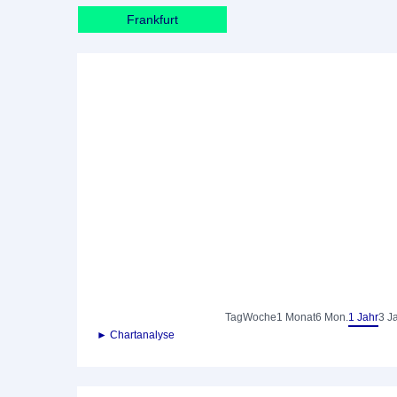
Frankfurt
Tag
Woche
1 Monat
6 Mon.
1 Jahr
3 J
► Chartanalyse