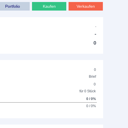
Portfolio
Kaufen
Verkaufen
-
-
0
0
Brief
0
für 0 Stück
0 / 0%
0 / 0%