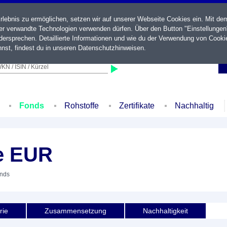
ebnis zu ermöglichen, setzen wir auf unserer Webseite Cookies ein. Mit de
der verwandte Technologien verwenden dürfen. Über den Button "Einstellungen
ersprechen. Detaillierte Informationen und wie du der Verwendung von Cooki
nst, findest du in unseren
Datenschutzhinweisen
.
KN / ISIN / Kürzel
Fonds
Rohstoffe
Zertifikate
Nachhaltig
le EUR
onds
rie
Zusammensetzung
Nachhaltigkeit