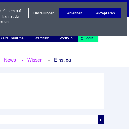
m Klicken auf
Einstellungen
Ablehnen
Akzeptieren
" kannst du
es und
Newsletter
Kontakt
English
Xetra Realtime
Watchlist
Portfolio
Login
News
Wissen
Einstieg
►