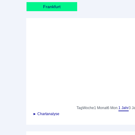
Frankfurt
Tag
Woche
1 Monat
6 Mon.
1 Jahr
3 J
► Chartanalyse