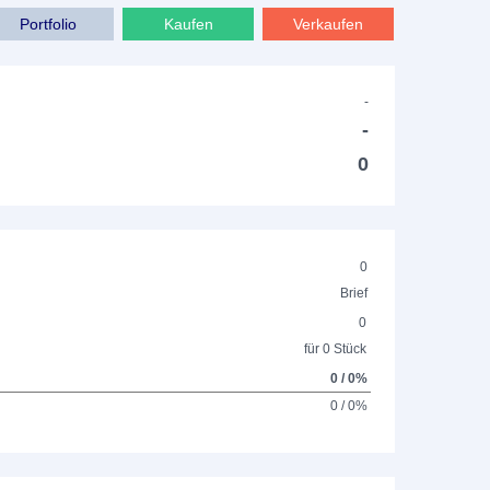
Portfolio
Kaufen
Verkaufen
-
-
0
0
Brief
0
für 0 Stück
0 / 0%
0 / 0%