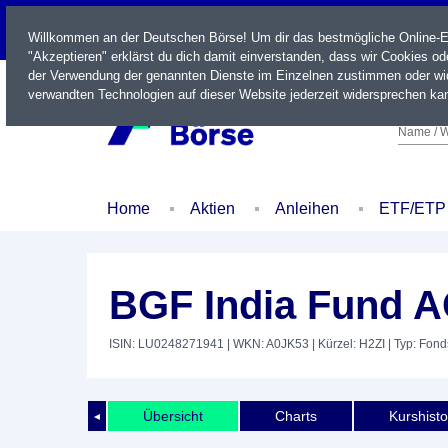
LIVE
Willkommen an der Deutschen Börse! Um dir das bestmögliche Online-Erl
"Akzeptieren" erklärst du dich damit einverstanden, dass wir Cookies o
der Verwendung der genannten Dienste im Einzelnen zustimmen oder wid
verwandten Technologien auf dieser Website jederzeit widersprechen kan
Name / W
Home
Aktien
Anleihen
ETF/ETP
BGF India Fund 
ISIN: LU0248271941
| WKN: A0JK53
| Kürzel: H2ZI
| Typ: Fond
Übersicht
Charts
Kurshisto
◄