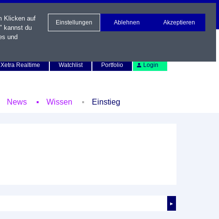
m Klicken auf
Einstellungen
Ablehnen
Akzeptieren
" kannst du
es und
Newsletter
Kontakt
English
Xetra Realtime
Watchlist
Portfolio
Login
News
Wissen
Einstieg
►