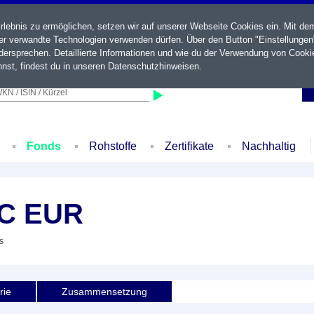
ebnis zu ermöglichen, setzen wir auf unserer Webseite Cookies ein. Mit de
der verwandte Technologien verwenden dürfen. Über den Button "Einstellungen
ersprechen. Detaillierte Informationen und wie du der Verwendung von Cooki
nst, findest du in unseren
Datenschutzhinweisen
.
KN / ISIN / Kürzel
Fonds
Rohstoffe
Zertifikate
Nachhaltig
AC EUR
s
rie
Zusammensetzung