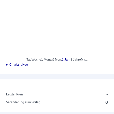
Tag
Woche
1 Monat
6 Mon.
1 Jahr
3 Jahre
Max.
► Chartanalyse
-
-
Letzter Preis
0
Veränderung zum Vortag