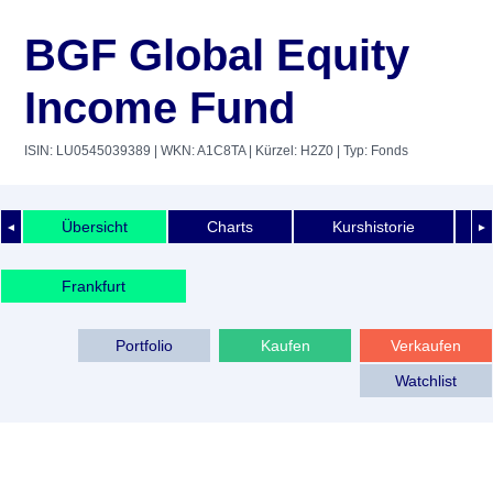
BGF Global Equity
Income Fund
ISIN: LU0545039389
| WKN: A1C8TA
| Kürzel: H2Z0
| Typ: Fonds
Übersicht
Charts
Kurshistorie
◄
►
Frankfurt
Portfolio
Kaufen
Verkaufen
Watchlist