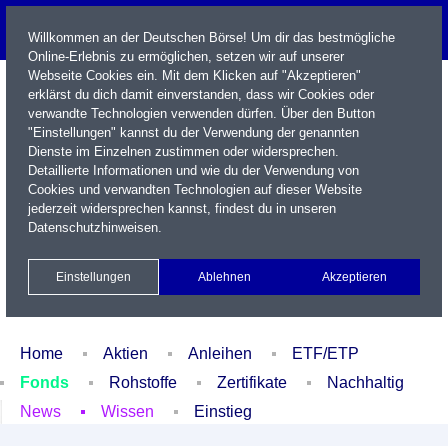
Willkommen an der Deutschen Börse! Um dir das bestmögliche
Online-Erlebnis zu ermöglichen, setzen wir auf unserer
Webseite Cookies ein. Mit dem Klicken auf "Akzeptieren"
erklärst du dich damit einverstanden, dass wir Cookies oder
verwandte Technologien verwenden dürfen. Über den Button
"Einstellungen" kannst du der Verwendung der genannten
Dienste im Einzelnen zustimmen oder widersprechen.
Detaillierte Informationen und wie du der Verwendung von
Cookies und verwandten Technologien auf dieser Website
Name / WKN / ISIN / Kürzel
jederzeit widersprechen kannst, findest du in unseren
Datenschutzhinweisen
.
Newsletter
Kontakt
English
Einstellungen
Ablehnen
Akzeptieren
Xetra Realtime
Watchlist
Portfolio
Login
Home
Aktien
Anleihen
ETF/ETP
Fonds
Rohstoffe
Zertifikate
Nachhaltig
News
Wissen
Einstieg