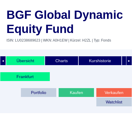
BGF Global Dynamic
Equity Fund
ISIN: LU0238689623
| WKN: A0H1EW
| Kürzel: H2ZL
| Typ: Fonds
Übersicht
Charts
Kurshistorie
◄
►
Frankfurt
Portfolio
Kaufen
Verkaufen
Watchlist