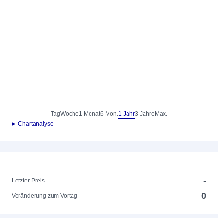
Tag
Woche
1 Monat
6 Mon.
1 Jahr
3 Jahre
Max.
► Chartanalyse
-
-
Letzter Preis
0
Veränderung zum Vortag