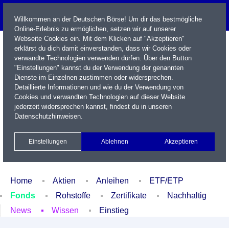
Willkommen an der Deutschen Börse! Um dir das bestmögliche
Online-Erlebnis zu ermöglichen, setzen wir auf unserer
Webseite Cookies ein. Mit dem Klicken auf "Akzeptieren"
erklärst du dich damit einverstanden, dass wir Cookies oder
verwandte Technologien verwenden dürfen. Über den Button
"Einstellungen" kannst du der Verwendung der genannten
Dienste im Einzelnen zustimmen oder widersprechen.
Detaillierte Informationen und wie du der Verwendung von
Cookies und verwandten Technologien auf dieser Website
Name / WKN / ISIN / Kürzel
jederzeit widersprechen kannst, findest du in unseren
Datenschutzhinweisen
.
Newsletter
Kontakt
English
Einstellungen
Ablehnen
Akzeptieren
Xetra Realtime
Watchlist
Portfolio
Login
Home
Aktien
Anleihen
ETF/ETP
Fonds
Rohstoffe
Zertifikate
Nachhaltig
News
Wissen
Einstieg