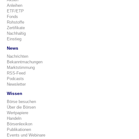
Anleihen
ETF/ETP
Fonds
Rohstoffe
Zertifikate
Nachhaltig
Einstieg
News
Nachrichten
Bekanntmachungen
Marktstimmung
RSS-Feed
Podcasts
Newsletter
Wissen
Börse besuchen
Über die Börsen
Wertpapiere
Handeln
Börsenlexikon
Publikationen
Events und Webinare