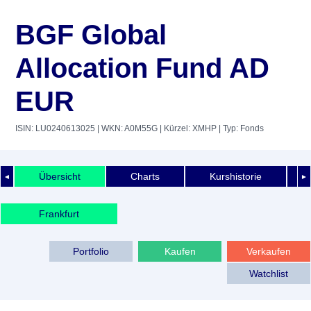
BGF Global
Allocation Fund AD
EUR
ISIN: LU0240613025
| WKN: A0M55G
| Kürzel: XMHP
| Typ: Fonds
Übersicht
Charts
Kurshistorie
◄
►
Frankfurt
Portfolio
Kaufen
Verkaufen
Watchlist