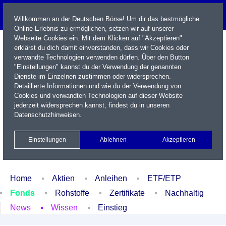
Willkommen an der Deutschen Börse! Um dir das bestmögliche
Online-Erlebnis zu ermöglichen, setzen wir auf unserer
Webseite Cookies ein. Mit dem Klicken auf "Akzeptieren"
erklärst du dich damit einverstanden, dass wir Cookies oder
verwandte Technologien verwenden dürfen. Über den Button
"Einstellungen" kannst du der Verwendung der genannten
Dienste im Einzelnen zustimmen oder widersprechen.
Detaillierte Informationen und wie du der Verwendung von
Cookies und verwandten Technologien auf dieser Website
Name / WKN / ISIN / Kürzel
jederzeit widersprechen kannst, findest du in unseren
Datenschutzhinweisen
.
Newsletter
Kontakt
English
Einstellungen
Ablehnen
Akzeptieren
Xetra Realtime
Watchlist
Portfolio
Login
Home
Aktien
Anleihen
ETF/ETP
Fonds
Rohstoffe
Zertifikate
Nachhaltig
News
Wissen
Einstieg