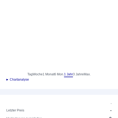
Tag
Woche
1 Monat
6 Mon.
1 Jahr
3 Jahre
Max.
► Chartanalyse
-
-
Letzter Preis