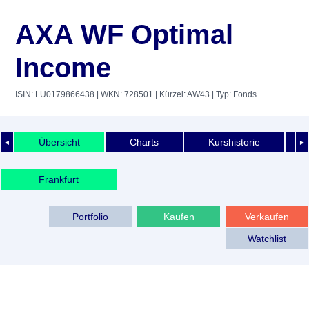
AXA WF Optimal
Income
ISIN: LU0179866438
| WKN: 728501
| Kürzel: AW43
| Typ: Fonds
Übersicht
Charts
Kurshistorie
◄
►
Frankfurt
Portfolio
Kaufen
Verkaufen
Watchlist