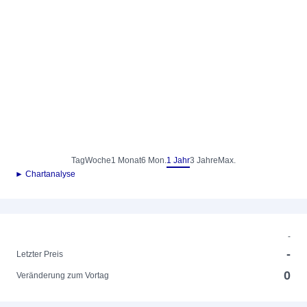
Tag
Woche
1 Monat
6 Mon.
1 Jahr
3 Jahre
Max.
► Chartanalyse
-
-
Letzter Preis
0
Veränderung zum Vortag