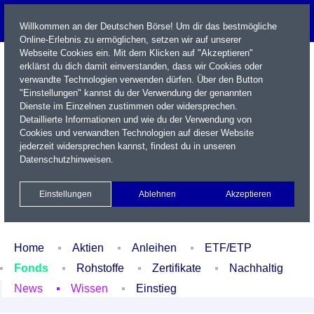
Willkommen an der Deutschen Börse! Um dir das bestmögliche
Online-Erlebnis zu ermöglichen, setzen wir auf unserer
Webseite Cookies ein. Mit dem Klicken auf "Akzeptieren"
erklärst du dich damit einverstanden, dass wir Cookies oder
verwandte Technologien verwenden dürfen. Über den Button
"Einstellungen" kannst du der Verwendung der genannten
Dienste im Einzelnen zustimmen oder widersprechen.
Detaillierte Informationen und wie du der Verwendung von
Cookies und verwandten Technologien auf dieser Website
Name / WKN / ISIN / Kürzel
jederzeit widersprechen kannst, findest du in unseren
Datenschutzhinweisen
.
Newsletter
Kontakt
English
Einstellungen
Ablehnen
Akzeptieren
Xetra Realtime
Watchlist
Portfolio
Login
Home
Aktien
Anleihen
ETF/ETP
Fonds
Rohstoffe
Zertifikate
Nachhaltig
News
Wissen
Einstieg