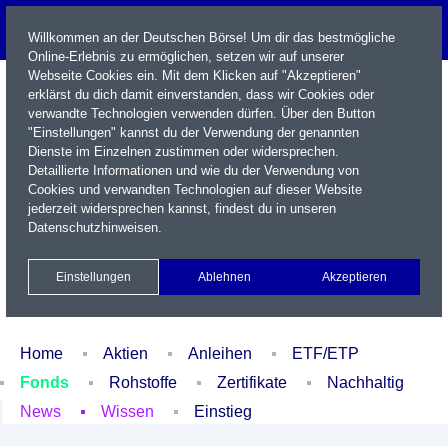
Willkommen an der Deutschen Börse! Um dir das bestmögliche
Online-Erlebnis zu ermöglichen, setzen wir auf unserer
Webseite Cookies ein. Mit dem Klicken auf "Akzeptieren"
erklärst du dich damit einverstanden, dass wir Cookies oder
verwandte Technologien verwenden dürfen. Über den Button
"Einstellungen" kannst du der Verwendung der genannten
Dienste im Einzelnen zustimmen oder widersprechen.
Detaillierte Informationen und wie du der Verwendung von
Cookies und verwandten Technologien auf dieser Website
Name / WKN / ISIN / Kürzel
jederzeit widersprechen kannst, findest du in unseren
Datenschutzhinweisen
.
Newsletter
Kontakt
English
Einstellungen
Ablehnen
Akzeptieren
Xetra Realtime
Watchlist
Portfolio
Login
Home
Aktien
Anleihen
ETF/ETP
Fonds
Rohstoffe
Zertifikate
Nachhaltig
News
Wissen
Einstieg