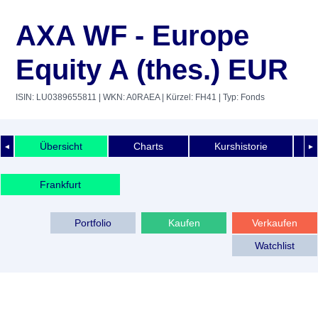
AXA WF - Europe
Equity A (thes.) EUR
ISIN: LU0389655811
| WKN: A0RAEA
| Kürzel: FH41
| Typ: Fonds
Übersicht
Charts
Kurshistorie
◄
►
Frankfurt
Portfolio
Kaufen
Verkaufen
Watchlist