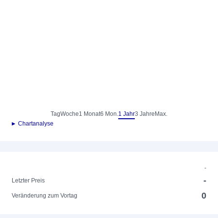
Tag
Woche
1 Monat
6 Mon.
1 Jahr
3 Jahre
Max.
► Chartanalyse
-
-
Letzter Preis
0
Veränderung zum Vortag