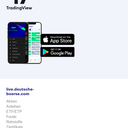
live.deutsche-
boerse.com
Aktien
Anleihen
ETF/ETP
Fonds
Rohstoffe
Zertifikate