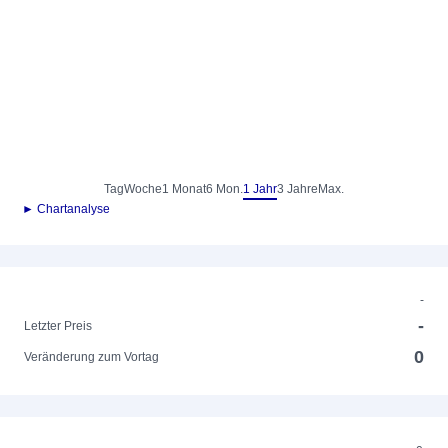
Tag
Woche
1 Monat
6 Mon.
1 Jahr
3 Jahre
Max.
► Chartanalyse
-
-
Letzter Preis
0
Veränderung zum Vortag