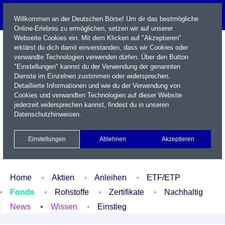
Willkommen an der Deutschen Börse! Um dir das bestmögliche
Online-Erlebnis zu ermöglichen, setzen wir auf unserer
Webseite Cookies ein. Mit dem Klicken auf "Akzeptieren"
erklärst du dich damit einverstanden, dass wir Cookies oder
verwandte Technologien verwenden dürfen. Über den Button
"Einstellungen" kannst du der Verwendung der genannten
Dienste im Einzelnen zustimmen oder widersprechen.
Detaillierte Informationen und wie du der Verwendung von
Cookies und verwandten Technologien auf dieser Website
Name / WKN / ISIN / Kürzel
jederzeit widersprechen kannst, findest du in unseren
Datenschutzhinweisen
.
Newsletter
Kontakt
English
Einstellungen
Ablehnen
Akzeptieren
Xetra Realtime
Watchlist
Portfolio
Login
Home
Aktien
Anleihen
ETF/ETP
Fonds
Rohstoffe
Zertifikate
Nachhaltig
News
Wissen
Einstieg