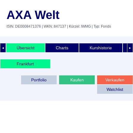
AXA Welt
ISIN: DE0008471376
| WKN: 847137
| Kürzel: IWMG
| Typ: Fonds
Übersicht
Charts
Kurshistorie
◄
►
Frankfurt
Portfolio
Kaufen
Verkaufen
Watchlist