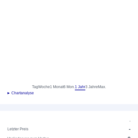
Tag
Woche
1 Monat
6 Mon.
1 Jahr
3 Jahre
Max.
► Chartanalyse
-
-
Letzter Preis