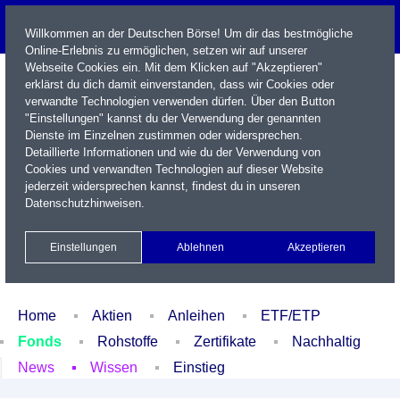
Willkommen an der Deutschen Börse! Um dir das bestmögliche
Online-Erlebnis zu ermöglichen, setzen wir auf unserer
Webseite Cookies ein. Mit dem Klicken auf "Akzeptieren"
erklärst du dich damit einverstanden, dass wir Cookies oder
verwandte Technologien verwenden dürfen. Über den Button
"Einstellungen" kannst du der Verwendung der genannten
Dienste im Einzelnen zustimmen oder widersprechen.
Detaillierte Informationen und wie du der Verwendung von
Cookies und verwandten Technologien auf dieser Website
Name / WKN / ISIN / Kürzel
jederzeit widersprechen kannst, findest du in unseren
Datenschutzhinweisen
.
Newsletter
Kontakt
English
Einstellungen
Ablehnen
Akzeptieren
Xetra Realtime
Watchlist
Portfolio
Login
Home
Aktien
Anleihen
ETF/ETP
Fonds
Rohstoffe
Zertifikate
Nachhaltig
News
Wissen
Einstieg