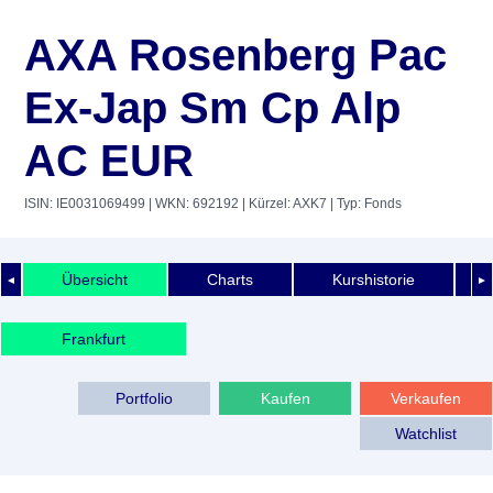
AXA Rosenberg Pac
Ex-Jap Sm Cp Alp
AC EUR
ISIN: IE0031069499
| WKN: 692192
| Kürzel: AXK7
| Typ: Fonds
Übersicht
Charts
Kurshistorie
◄
►
Frankfurt
Portfolio
Kaufen
Verkaufen
Watchlist