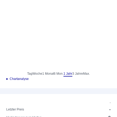
Tag
Woche
1 Monat
6 Mon.
1 Jahr
3 Jahre
Max.
► Chartanalyse
-
-
Letzter Preis