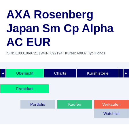
AXA Rosenberg
Japan Sm Cp Alpha
AC EUR
ISIN: IE0031069721
| WKN: 692194
| Kürzel: AXKA
| Typ: Fonds
Übersicht
Charts
Kurshistorie
◄
►
Frankfurt
Portfolio
Kaufen
Verkaufen
Watchlist