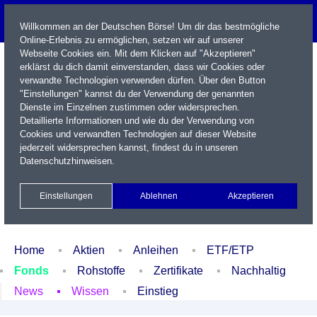
Willkommen an der Deutschen Börse! Um dir das bestmögliche
Online-Erlebnis zu ermöglichen, setzen wir auf unserer
Webseite Cookies ein. Mit dem Klicken auf "Akzeptieren"
erklärst du dich damit einverstanden, dass wir Cookies oder
verwandte Technologien verwenden dürfen. Über den Button
"Einstellungen" kannst du der Verwendung der genannten
Dienste im Einzelnen zustimmen oder widersprechen.
Detaillierte Informationen und wie du der Verwendung von
Cookies und verwandten Technologien auf dieser Website
Name / WKN / ISIN / Kürzel
jederzeit widersprechen kannst, findest du in unseren
Datenschutzhinweisen
.
Newsletter
Kontakt
English
Einstellungen
Ablehnen
Akzeptieren
Xetra Realtime
Watchlist
Portfolio
Login
Home
Aktien
Anleihen
ETF/ETP
Fonds
Rohstoffe
Zertifikate
Nachhaltig
News
Wissen
Einstieg