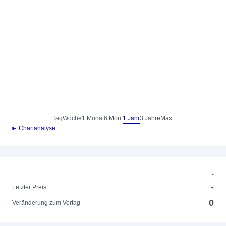
Tag
Woche
1 Monat
6 Mon.
1 Jahr
3 Jahre
Max.
► Chartanalyse
-
-
Letzter Preis
0
Veränderung zum Vortag