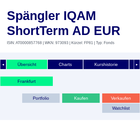
Spängler IQAM
ShortTerm AD EUR
ISIN: AT0000857768
| WKN: 973093
| Kürzel: FP81
| Typ: Fonds
Übersicht
Charts
Kurshistorie
◄
►
Frankfurt
Portfolio
Kaufen
Verkaufen
Watchlist