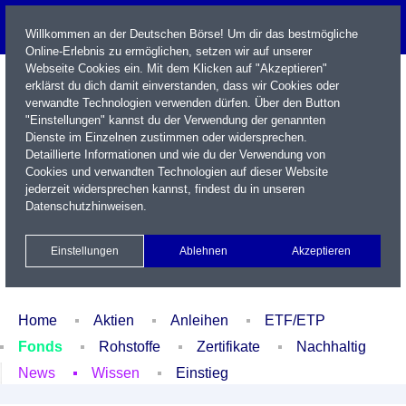
Willkommen an der Deutschen Börse! Um dir das bestmögliche
Online-Erlebnis zu ermöglichen, setzen wir auf unserer
Webseite Cookies ein. Mit dem Klicken auf "Akzeptieren"
erklärst du dich damit einverstanden, dass wir Cookies oder
verwandte Technologien verwenden dürfen. Über den Button
"Einstellungen" kannst du der Verwendung der genannten
Dienste im Einzelnen zustimmen oder widersprechen.
Detaillierte Informationen und wie du der Verwendung von
Cookies und verwandten Technologien auf dieser Website
Name / WKN / ISIN / Kürzel
jederzeit widersprechen kannst, findest du in unseren
Datenschutzhinweisen
.
Newsletter
Kontakt
English
Einstellungen
Ablehnen
Akzeptieren
Xetra Realtime
Watchlist
Portfolio
Login
Home
Aktien
Anleihen
ETF/ETP
Fonds
Rohstoffe
Zertifikate
Nachhaltig
News
Wissen
Einstieg