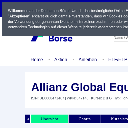
LIVE
Willkommen an der Deutschen Börse! Um dir das bestmögliche Online-Erl
"Akzeptieren" erklärst du dich damit einverstanden, dass wir Cookies o
der Verwendung der genannten Dienste im Einzelnen zustimmen oder wid
verwandten Technologien auf dieser Website jederzeit widersprechen kan
Name / W
Home
Aktien
Anleihen
ETF/ETP
Allianz Global Eq
ISIN: DE0008471467
| WKN: 847146
| Kürzel: DJFG
| Typ: Fon
Übersicht
Charts
Kurshisto
◄