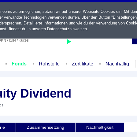
ebnis zu ermöglichen, setzen wir auf unserer Webseite Cookies ein. Mit de
der verwandte Technologien verwenden dürfen. Über den Button "Einstellungen
ersprechen. Detaillierte Informationen und wie du der Verwendung von Cooki
nst, findest du in unseren
Datenschutzhinweisen
.
KN / ISIN / Kürzel
Fonds
Rohstoffe
Zertifikate
Nachhaltig
uity Dividend
ds
rie
Zusammensetzung
Nachhaltigkeit