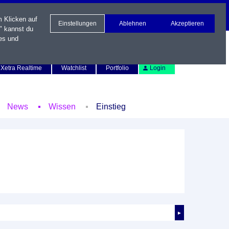
m Klicken auf
Einstellungen
Ablehnen
Akzeptieren
" kannst du
es und
Newsletter
Kontakt
English
Xetra Realtime
Watchlist
Portfolio
Login
News
Wissen
Einstieg
►