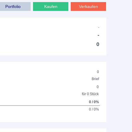
Portfolio
Kaufen
Verkaufen
-
-
0
0
Brief
0
für 0 Stück
0 / 0%
0 / 0%