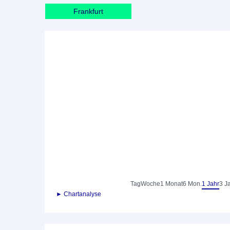
Frankfurt
Tag
Woche
1 Monat
6 Mon.
1 Jahr
3 J
► Chartanalyse