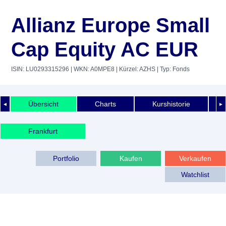
Allianz Europe Small
Cap Equity AC EUR
ISIN: LU0293315296
| WKN: A0MPE8
| Kürzel: AZHS
| Typ: Fonds
Übersicht
Charts
Kurshistorie
◄
►
Frankfurt
Portfolio
Kaufen
Verkaufen
Watchlist