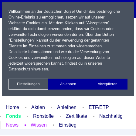
Willkommen an der Deutschen Börse! Um dir das bestmögliche
Online-Erlebnis zu ermöglichen, setzen wir auf unserer
Webseite Cookies ein. Mit dem Klicken auf "Akzeptieren"
erklärst du dich damit einverstanden, dass wir Cookies oder
verwandte Technologien verwenden dürfen. Über den Button
"Einstellungen" kannst du der Verwendung der genannten
Dienste im Einzelnen zustimmen oder widersprechen.
Detaillierte Informationen und wie du der Verwendung von
Cookies und verwandten Technologien auf dieser Website
Name / WKN / ISIN / Kürzel
jederzeit widersprechen kannst, findest du in unseren
Datenschutzhinweisen
.
Newsletter
Kontakt
English
Einstellungen
Ablehnen
Akzeptieren
Xetra Realtime
Watchlist
Portfolio
Login
Home
Aktien
Anleihen
ETF/ETP
Fonds
Rohstoffe
Zertifikate
Nachhaltig
News
Wissen
Einstieg