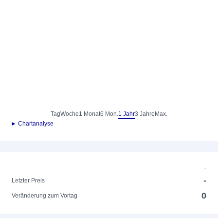
Tag
Woche
1 Monat
6 Mon.
1 Jahr
3 Jahre
Max.
► Chartanalyse
-
-
Letzter Preis
0
Veränderung zum Vortag