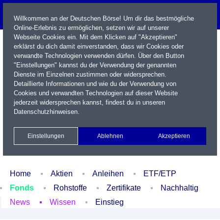
Willkommen an der Deutschen Börse! Um dir das bestmögliche
Online-Erlebnis zu ermöglichen, setzen wir auf unserer
Webseite Cookies ein. Mit dem Klicken auf "Akzeptieren"
erklärst du dich damit einverstanden, dass wir Cookies oder
verwandte Technologien verwenden dürfen. Über den Button
"Einstellungen" kannst du der Verwendung der genannten
Dienste im Einzelnen zustimmen oder widersprechen.
Detaillierte Informationen und wie du der Verwendung von
Cookies und verwandten Technologien auf dieser Website
Name / WKN / ISIN / Kürzel
jederzeit widersprechen kannst, findest du in unseren
Datenschutzhinweisen
.
Newsletter
Kontakt
English
Einstellungen
Ablehnen
Akzeptieren
Xetra Realtime
Watchlist
Portfolio
Login
Home
Aktien
Anleihen
ETF/ETP
Fonds
Rohstoffe
Zertifikate
Nachhaltig
News
Wissen
Einstieg