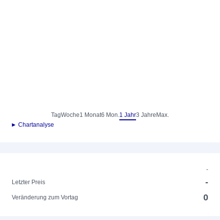
Tag
Woche
1 Monat
6 Mon.
1 Jahr
3 Jahre
Max.
► Chartanalyse
-
-
Letzter Preis
0
Veränderung zum Vortag