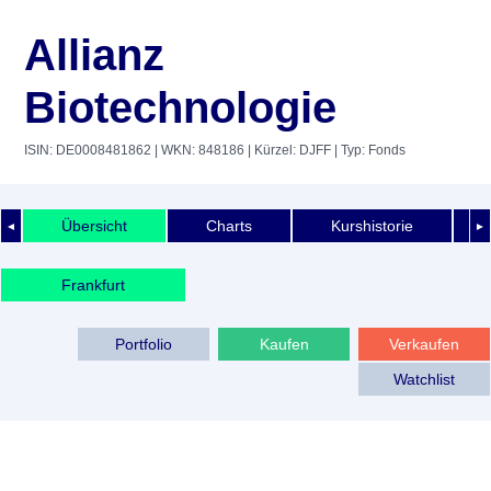
Allianz
Biotechnologie
ISIN: DE0008481862
| WKN: 848186
| Kürzel: DJFF
| Typ: Fonds
Übersicht
Charts
Kurshistorie
◄
►
Frankfurt
Portfolio
Kaufen
Verkaufen
Watchlist