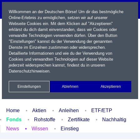
Willkommen an der Deutschen Börse! Um dir das bestmögliche
Online-Erlebnis zu ermöglichen, setzen wir auf unserer
Webseite Cookies ein. Mit dem Klicken auf "Akzeptieren"
erklärst du dich damit einverstanden, dass wir Cookies oder
verwandte Technologien verwenden dürfen. Über den Button
"Einstellungen" kannst du der Verwendung der genannten
Dienste im Einzelnen zustimmen oder widersprechen.
Detaillierte Informationen und wie du der Verwendung von
Cookies und verwandten Technologien auf dieser Website
Name / WKN / ISIN / Kürzel
jederzeit widersprechen kannst, findest du in unseren
Datenschutzhinweisen
.
Newsletter
Kontakt
English
Einstellungen
Ablehnen
Akzeptieren
Xetra Realtime
Watchlist
Portfolio
Login
Home
Aktien
Anleihen
ETF/ETP
Fonds
Rohstoffe
Zertifikate
Nachhaltig
News
Wissen
Einstieg