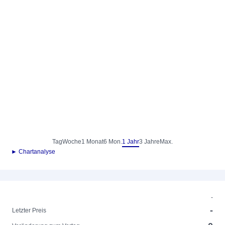
Tag
Woche
1 Monat
6 Mon.
1 Jahr
3 Jahre
Max.
► Chartanalyse
-
-
Letzter Preis