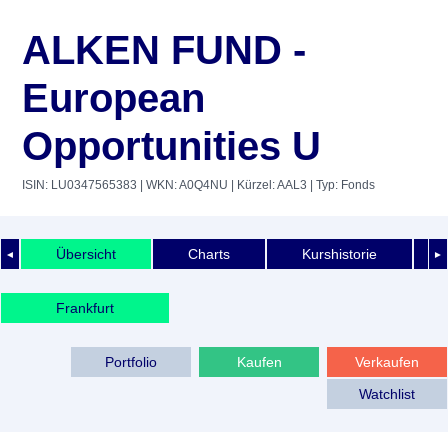
ALKEN FUND -
European
Opportunities U
ISIN: LU0347565383
| WKN: A0Q4NU
| Kürzel: AAL3
| Typ: Fonds
Übersicht
Charts
Kurshistorie
◄
►
Frankfurt
Portfolio
Kaufen
Verkaufen
Watchlist