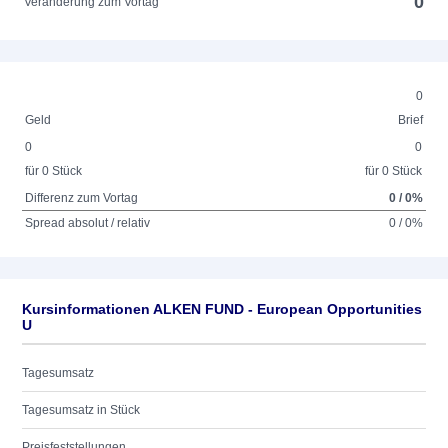
0
Veränderung zum Vortag
0
Geld
Brief
0
0
für 0 Stück
für 0 Stück
Differenz zum Vortag
0 / 0%
Spread absolut / relativ
0 / 0%
Kursinformationen ALKEN FUND - European Opportunities
U
Tagesumsatz
Tagesumsatz in Stück
Preisfeststellungen