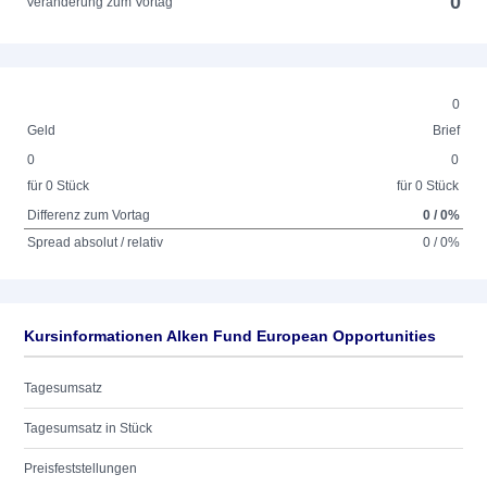
0
Veränderung zum Vortag
0
Geld
Brief
0
0
für 0 Stück
für 0 Stück
Differenz zum Vortag
0 / 0%
Spread absolut / relativ
0 / 0%
Kursinformationen Alken Fund European Opportunities
Tagesumsatz
Tagesumsatz in Stück
Preisfeststellungen