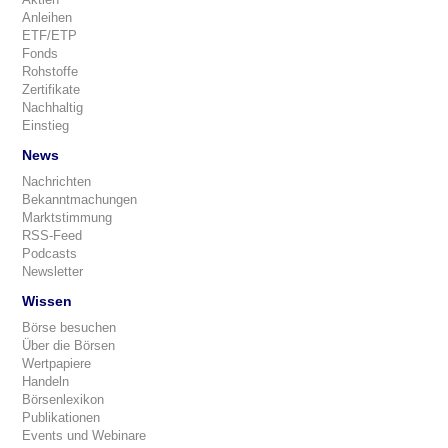
Anleihen
ETF/ETP
Fonds
Rohstoffe
Zertifikate
Nachhaltig
Einstieg
News
Nachrichten
Bekanntmachungen
Marktstimmung
RSS-Feed
Podcasts
Newsletter
Wissen
Börse besuchen
Über die Börsen
Wertpapiere
Handeln
Börsenlexikon
Publikationen
Events und Webinare