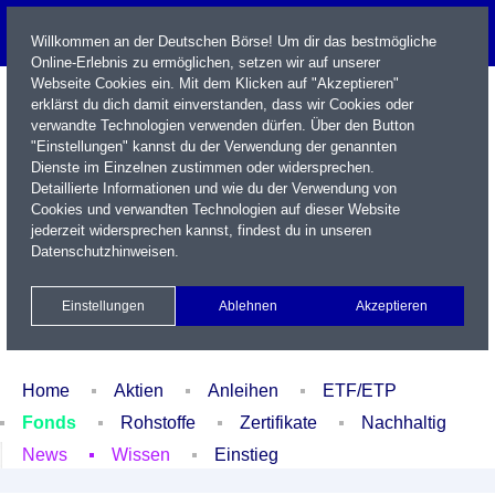
Willkommen an der Deutschen Börse! Um dir das bestmögliche
Online-Erlebnis zu ermöglichen, setzen wir auf unserer
Webseite Cookies ein. Mit dem Klicken auf "Akzeptieren"
erklärst du dich damit einverstanden, dass wir Cookies oder
verwandte Technologien verwenden dürfen. Über den Button
"Einstellungen" kannst du der Verwendung der genannten
Dienste im Einzelnen zustimmen oder widersprechen.
Detaillierte Informationen und wie du der Verwendung von
Cookies und verwandten Technologien auf dieser Website
Name / WKN / ISIN / Kürzel
jederzeit widersprechen kannst, findest du in unseren
Datenschutzhinweisen
.
Newsletter
Kontakt
English
Einstellungen
Ablehnen
Akzeptieren
Xetra Realtime
Watchlist
Portfolio
Login
Home
Aktien
Anleihen
ETF/ETP
Fonds
Rohstoffe
Zertifikate
Nachhaltig
News
Wissen
Einstieg