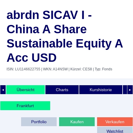
abrdn SICAV I -
China A Share
Sustainable Equity A
Acc USD
ISIN: LU1146622755
| WKN: A14NSW
| Kürzel: CES8
| Typ: Fonds
Übersicht
Charts
Kurshistorie
◄
►
Frankfurt
Portfolio
Kaufen
Verkaufen
Watchlist