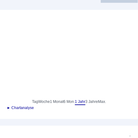
Tag
Woche
1 Monat
6 Mon.
1 Jahr
3 Jahre
Max.
► Chartanalyse
-