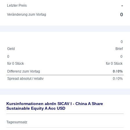
-
Letzter Preis
0
Veränderung zum Vortag
0
Geld
Brief
0
0
für 0 Stück
für 0 Stück
Differenz zum Vortag
0 / 0%
Spread absolut / relativ
0 / 0%
Kursinformationen abrdn SICAV I - China A Share
Sustainable Equity A Acc USD
Tagesumsatz