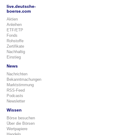
live.deutsche-
boerse.com
Aktien
Anleihen
ETF/ETP
Fonds
Rohstoffe
Zertifikate
Nachhaltig
Einstieg
News
Nachrichten
Bekanntmachungen
Marktstimmung
RSS-Feed
Podcasts
Newsletter
Wissen
Börse besuchen
Über die Börsen
Wertpapiere
Handeln