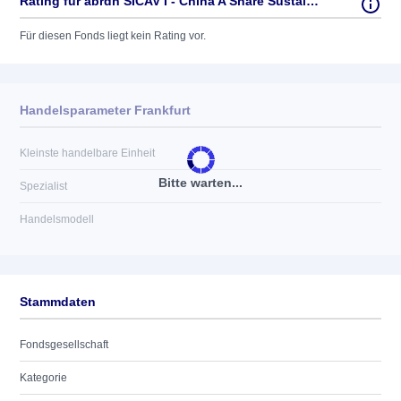
Rating für abrdn SICAV I - China A Share Sustainable Equity A Acc USD
Für diesen Fonds liegt kein Rating vor.
Handelsparameter Frankfurt
Kleinste handelbare Einheit
Bitte warten...
Spezialist
Handelsmodell
Stammdaten
Fondsgesellschaft
Kategorie