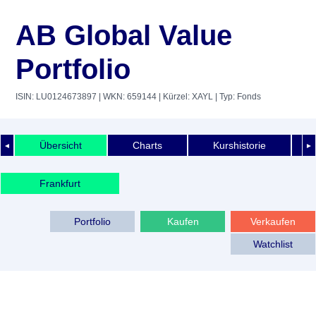
AB Global Value
Portfolio
ISIN: LU0124673897
| WKN: 659144
| Kürzel: XAYL
| Typ: Fonds
Übersicht
Charts
Kurshistorie
◄
►
Frankfurt
Portfolio
Kaufen
Verkaufen
Watchlist