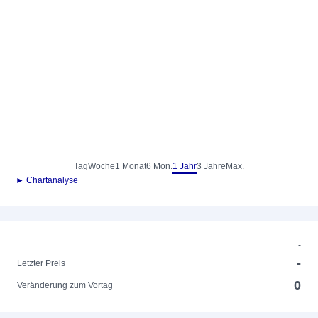
Tag
Woche
1 Monat
6 Mon.
1 Jahr
3 Jahre
Max.
► Chartanalyse
-
-
Letzter Preis
0
Veränderung zum Vortag