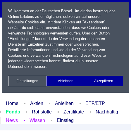
Willkommen an der Deutschen Börse! Um dir das bestmögliche
Online-Erlebnis zu ermöglichen, setzen wir auf unserer
Webseite Cookies ein. Mit dem Klicken auf "Akzeptieren"
erklärst du dich damit einverstanden, dass wir Cookies oder
verwandte Technologien verwenden dürfen. Über den Button
"Einstellungen" kannst du der Verwendung der genannten
Dienste im Einzelnen zustimmen oder widersprechen.
Detaillierte Informationen und wie du der Verwendung von
Cookies und verwandten Technologien auf dieser Website
Name / WKN / ISIN / Kürzel
jederzeit widersprechen kannst, findest du in unseren
Datenschutzhinweisen
.
Newsletter
Kontakt
English
Einstellungen
Ablehnen
Akzeptieren
Xetra Realtime
Watchlist
Portfolio
Login
Home
Aktien
Anleihen
ETF/ETP
Fonds
Rohstoffe
Zertifikate
Nachhaltig
News
Wissen
Einstieg