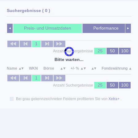
Suchergebnisse
( 0 )
Preis- und Umsatzdaten
Performance
◄
►
1
25
50
100
Anzahl Suchergebnisse
Bitte warten...
Name
WKN
Börse
+/- %
Fondswährung
1
25
50
100
Anzahl Suchergebnisse
Bei grau gekennzeichneten Feldern profitieren Sie von
Xetra+
.