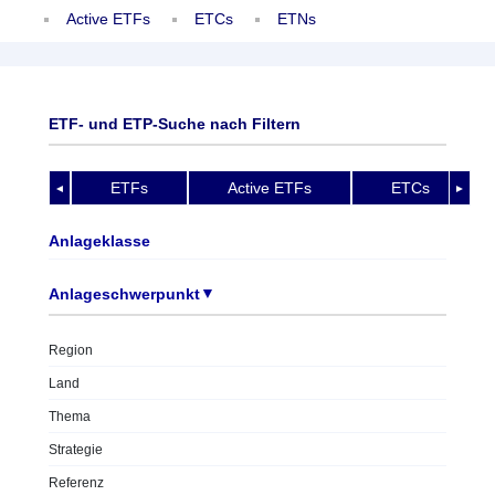
Active ETFs
ETCs
ETNs
ETF- und ETP-Suche nach Filtern
ETFs
Active ETFs
ETCs
◄
►
Anlageklasse
▼
Anlageschwerpunkt
Region
Land
Thema
Strategie
Referenz