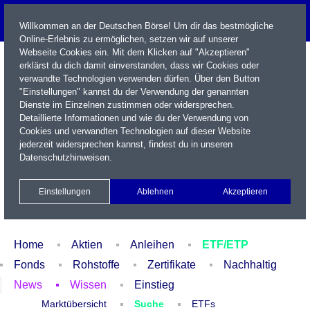
Willkommen an der Deutschen Börse! Um dir das bestmögliche
Online-Erlebnis zu ermöglichen, setzen wir auf unserer
Webseite Cookies ein. Mit dem Klicken auf "Akzeptieren"
erklärst du dich damit einverstanden, dass wir Cookies oder
verwandte Technologien verwenden dürfen. Über den Button
"Einstellungen" kannst du der Verwendung der genannten
Dienste im Einzelnen zustimmen oder widersprechen.
Detaillierte Informationen und wie du der Verwendung von
Cookies und verwandten Technologien auf dieser Website
Name / WKN / ISIN / Kürzel
jederzeit widersprechen kannst, findest du in unseren
Datenschutzhinweisen
.
Newsletter
Kontakt
English
Einstellungen
Ablehnen
Akzeptieren
Xetra Realtime
Watchlist
Portfolio
Login
Home
Aktien
Anleihen
ETF/ETP
Fonds
Rohstoffe
Zertifikate
Nachhaltig
News
Wissen
Einstieg
Marktübersicht
Suche
ETFs