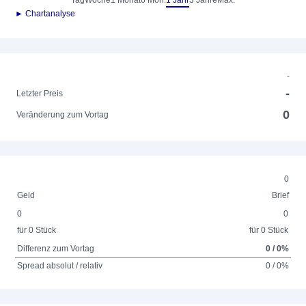
Tag
Woche
1 Monat
6 Mon.
1 Jahr
3 Jahre
Max.
► Chartanalyse
-
-
Letzter Preis
0
Veränderung zum Vortag
0
Geld
Brief
0
0
für 0 Stück
für 0 Stück
Differenz zum Vortag
0 / 0%
Spread absolut / relativ
0 / 0%