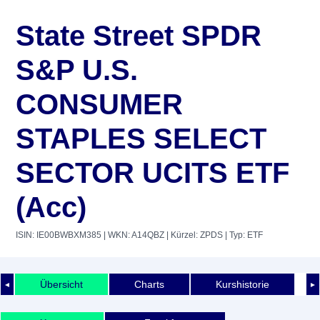
State Street SPDR
S&P U.S.
CONSUMER
STAPLES SELECT
SECTOR UCITS ETF
(Acc)
ISIN: IE00BWBXM385
| WKN: A14QBZ
| Kürzel: ZPDS
| Typ: ETF
Übersicht
Charts
Kurshistorie
◄
►