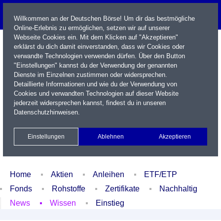
Willkommen an der Deutschen Börse! Um dir das bestmögliche
Online-Erlebnis zu ermöglichen, setzen wir auf unserer
Webseite Cookies ein. Mit dem Klicken auf "Akzeptieren"
erklärst du dich damit einverstanden, dass wir Cookies oder
verwandte Technologien verwenden dürfen. Über den Button
"Einstellungen" kannst du der Verwendung der genannten
Dienste im Einzelnen zustimmen oder widersprechen.
Detaillierte Informationen und wie du der Verwendung von
Cookies und verwandten Technologien auf dieser Website
Name / WKN / ISIN / Kürzel
jederzeit widersprechen kannst, findest du in unseren
Datenschutzhinweisen
.
Newsletter
Kontakt
English
Einstellungen
Ablehnen
Akzeptieren
Xetra Realtime
Watchlist
Portfolio
Login
Home
Aktien
Anleihen
ETF/ETP
Fonds
Rohstoffe
Zertifikate
Nachhaltig
News
Wissen
Einstieg