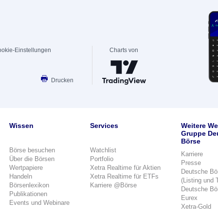
okie-Einstellungen
Charts von
Drucken
Wissen
Services
Weitere We
Gruppe De
Börse
Börse besuchen
Watchlist
Karriere
Über die Börsen
Portfolio
Presse
Wertpapiere
Xetra Realtime für Aktien
Deutsche Bö
Handeln
Xetra Realtime für ETFs
(Listing und 
Börsenlexikon
Karriere @Börse
Deutsche Bö
Publikationen
Eurex
Events und Webinare
Xetra-Gold