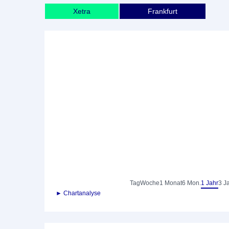
Xetra
Frankfurt
Tag
Woche
1 Monat
6 Mon.
1 Jahr
3 J
► Chartanalyse