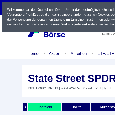
LIVE
Willkommen an der Deutschen Börse! Um dir das bestmögliche Online-Erl
"Akzeptieren" erklärst du dich damit einverstanden, dass wir Cookies o
der Verwendung der genannten Dienste im Einzelnen zustimmen oder wid
verwandten Technologien auf dieser Website jederzeit widersprechen kan
Name / W
Home
Aktien
Anleihen
ETF/ETP
State Street SPD
ISIN: IE00BYTRRD19
| WKN: A2AE57
| Kürzel: SPFT
| Typ: ET
Übersicht
Charts
Kurshisto
◄