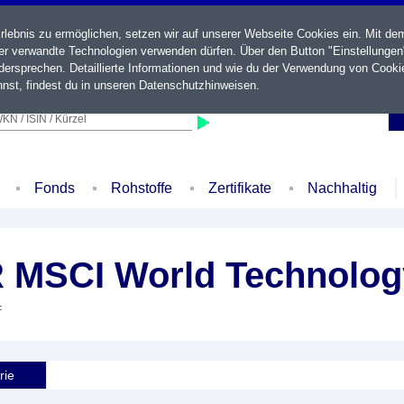
ebnis zu ermöglichen, setzen wir auf unserer Webseite Cookies ein. Mit de
der verwandte Technologien verwenden dürfen. Über den Button "Einstellungen
ersprechen. Detaillierte Informationen und wie du der Verwendung von Cooki
nst, findest du in unseren
Datenschutzhinweisen
.
KN / ISIN / Kürzel
Fonds
Rohstoffe
Zertifikate
Nachhaltig
R MSCI World Technolo
F
rie