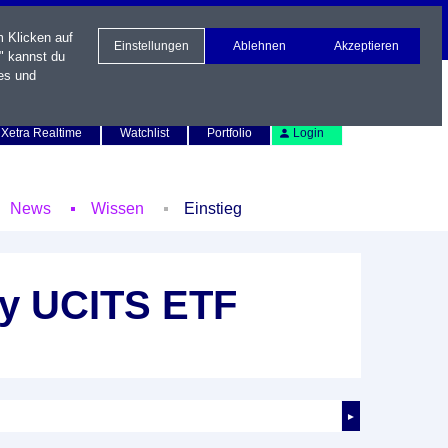
m Klicken auf
Einstellungen
Ablehnen
Akzeptieren
" kannst du
es und
Newsletter
Kontakt
English
Xetra Realtime
Watchlist
Portfolio
Login
News
Wissen
Einstieg
gy UCITS ETF
►