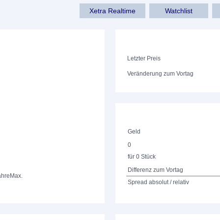
Xetra Realtime
Watchlist
Letzter Preis
Veränderung zum Vortag
Geld
0
für 0 Stück
Differenz zum Vortag
ahre
Max.
Spread absolut / relativ