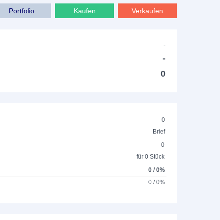
Portfolio
Kaufen
Verkaufen
-
-
0
0
Brief
0
für 0 Stück
0 / 0%
0 / 0%