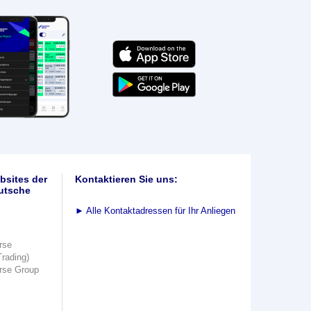
bsites der
Kontaktieren Sie uns:
utsche
►
Alle Kontaktadressen für Ihr Anliegen
rse
Trading)
rse Group