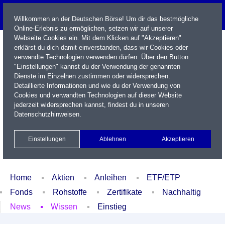
Willkommen an der Deutschen Börse! Um dir das bestmögliche
Online-Erlebnis zu ermöglichen, setzen wir auf unserer
Webseite Cookies ein. Mit dem Klicken auf "Akzeptieren"
erklärst du dich damit einverstanden, dass wir Cookies oder
verwandte Technologien verwenden dürfen. Über den Button
"Einstellungen" kannst du der Verwendung der genannten
Dienste im Einzelnen zustimmen oder widersprechen.
Detaillierte Informationen und wie du der Verwendung von
Cookies und verwandten Technologien auf dieser Website
Name / WKN / ISIN / Kürzel
jederzeit widersprechen kannst, findest du in unseren
Datenschutzhinweisen
.
Newsletter
Kontakt
English
Einstellungen
Ablehnen
Akzeptieren
Xetra Realtime
Watchlist
Portfolio
Login
Home
Aktien
Anleihen
ETF/ETP
Fonds
Rohstoffe
Zertifikate
Nachhaltig
News
Wissen
Einstieg