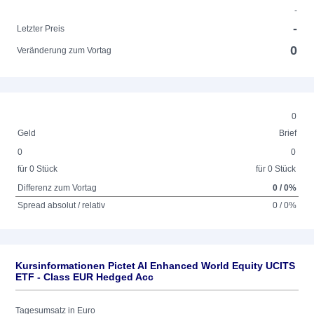
-
-
Letzter Preis
0
Veränderung zum Vortag
0
Geld
Brief
0
0
für 0 Stück
für 0 Stück
Differenz zum Vortag
0 / 0%
Spread absolut / relativ
0 / 0%
Kursinformationen Pictet AI Enhanced World Equity UCITS
ETF - Class EUR Hedged Acc
Tagesumsatz in Euro