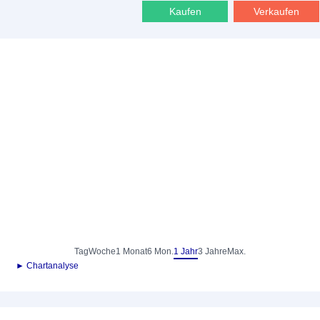
Kaufen
Verkaufen
Tag
Woche
1 Monat
6 Mon.
1 Jahr
3 Jahre
Max.
► Chartanalyse