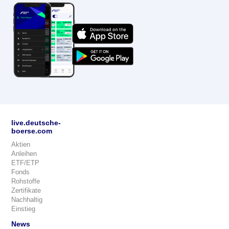
live.deutsche-
boerse.com
Aktien
Anleihen
ETF/ETP
Fonds
Rohstoffe
Zertifikate
Nachhaltig
Einstieg
News