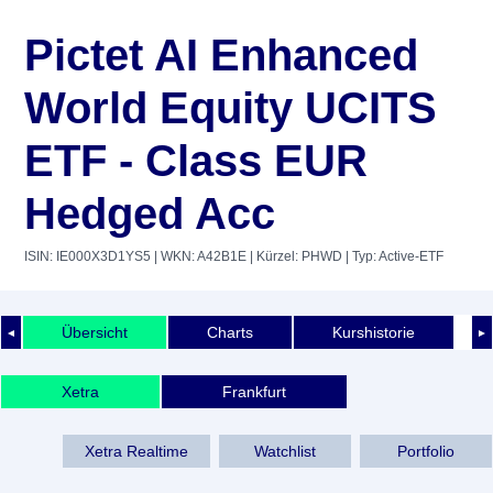
Pictet AI Enhanced
World Equity UCITS
ETF - Class EUR
Hedged Acc
ISIN: IE000X3D1YS5
| WKN: A42B1E
| Kürzel: PHWD
| Typ: Active-ETF
Übersicht
Charts
Kurshistorie
◄
►
Xetra
Frankfurt
Xetra Realtime
Watchlist
Portfolio